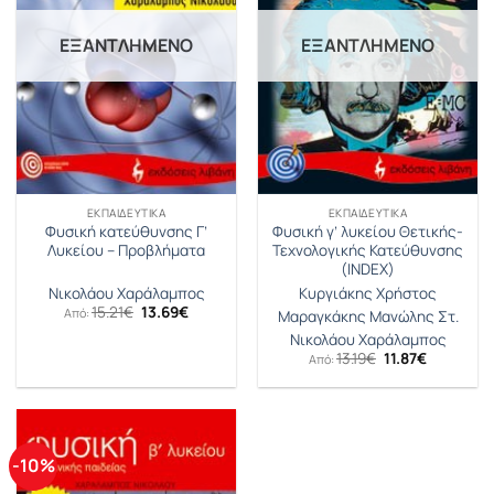
ΕΞΑΝΤΛΗΜΈΝΟ
ΕΞΑΝΤΛΗΜΈΝΟ
ΕΚΠΑΙΔΕΥΤΙΚΆ
ΕΚΠΑΙΔΕΥΤΙΚΆ
Φυσική κατεύθυνσης Γ’
Φυσική γ’ λυκείου Θετικής-
Λυκείου – Προβλήματα
Τεχνολογικής Κατεύθυνσης
(INDEX)
Νικολάου Χαράλαμπος
Κυργιάκης Χρήστος
Original
Η
15.21
€
13.69
€
Από:
Μαραγκάκης Μανώλης Στ.
price
τρέχουσα
was:
τιμή
Νικολάου Χαράλαμπος
15.21€.
είναι:
Original
Η
13.19
€
11.87
€
Από:
13.69€.
price
τρέχουσα
was:
τιμή
13.19€.
είναι:
11.87€.
-10%