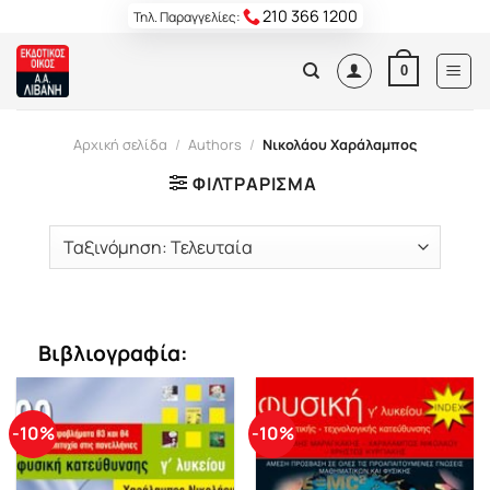
Skip
210 366 1200
Τηλ. Παραγγελίες:
to
content
0
Αρχική σελίδα
/
Authors
/
Νικολάου Χαράλαμπος
ΦΙΛΤΡΆΡΙΣΜΑ
Βιβλιογραφία:
-10%
-10%