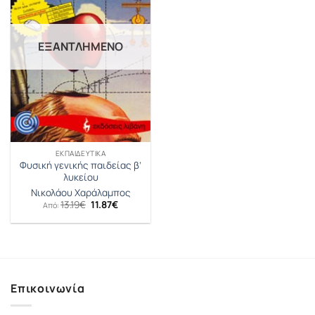
ΕΞΑΝΤΛΗΜΈΝΟ
ΕΚΠΑΙΔΕΥΤΙΚΆ
Φυσική γενικής παιδείας β’
λυκείου
Νικολάου Χαράλαμπος
Original
Η
13.19
€
11.87
€
Από:
price
τρέχουσα
was:
τιμή
13.19€.
είναι:
11.87€.
Επικοινωνία