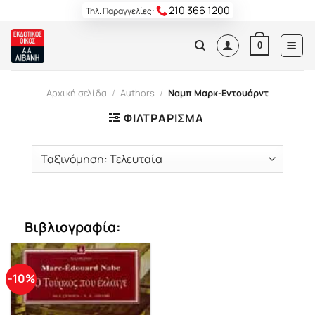
Skip
210 366 1200
Τηλ. Παραγγελίες:
to
content
0
Αρχική σελίδα
/
Authors
/
Ναμπ Μαρκ-Εντουάρντ
ΦΙΛΤΡΆΡΙΣΜΑ
Βιβλιογραφία:
-10%