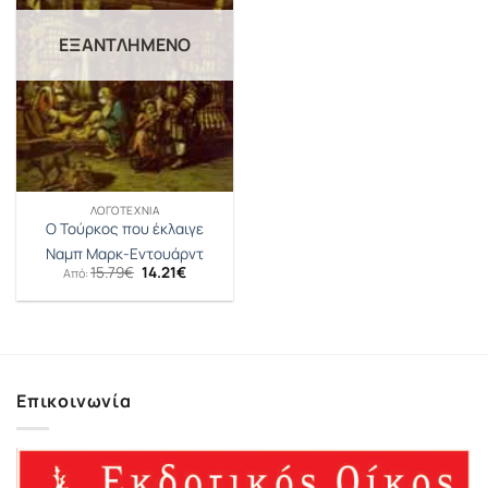
ΕΞΑΝΤΛΗΜΈΝΟ
ΛΟΓΟΤΕΧΝΊΑ
Ο Τούρκος που έκλαιγε
Ναμπ Μαρκ-Εντουάρντ
Original
Η
15.79
€
14.21
€
Από:
price
τρέχουσα
was:
τιμή
15.79€.
είναι:
14.21€.
Επικοινωνία