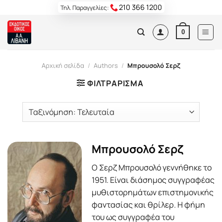
Skip
210 366 1200
Τηλ. Παραγγελίες:
to
content
0
Αρχική σελίδα
/
Authors
/
Μπρουσολό Σερζ
ΦΙΛΤΡΆΡΙΣΜΑ
Μπρουσολό Σερζ
Ο Σερζ Μπρουσολό γεννήθηκε το
1951. Είναι διάσημος συγγραφέας
μυθιστορημάτων επιστημονικής
φαντασίας και θρίλερ. Η φήμη
του ως συγγραφέα του