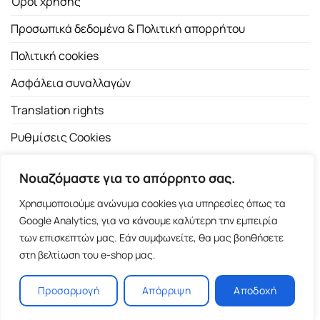
Όροι χρήσης
Προσωπικά δεδομένα & Πολιτική απορρήτου
Πολιτική cookies
Ασφάλεια συναλλαγών
Translation rights
Ρυθμίσεις Cookies
Νοιαζόμαστε για το απόρρητο σας.
Χρησιμοποιούμε ανώνυμα cookies για υπηρεσίες όπως τα
Google Analytics, για να κάνουμε καλύτερη την εμπειρία
των επισκεπτών μας. Εάν συμφωνείτε, θα μας βοηθήσετε
Copyright 2026 ©
Εκδοτικός Οίκος Α.Α. Λιβάνη
| All rights
στη βελτίωση του e-shop μας.
reserved.
Σόλωνος 98, 10680 Αθήνα | Τ:
2103661200
- F: 2103617791
Προσαρμογή
Απόρριψη
Αποδοχή
E-shop and Premium Managed Hosting by
ClickProject.gr