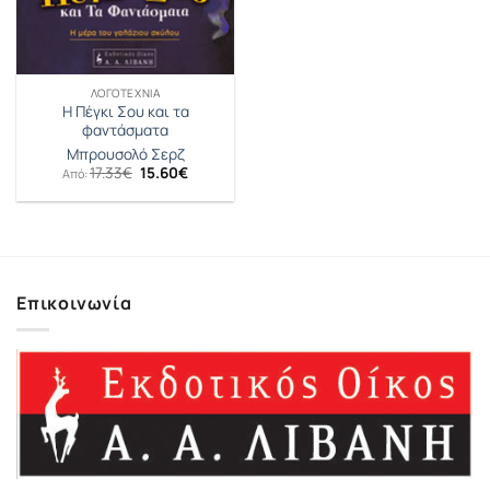
ΛΟΓΟΤΕΧΝΊΑ
Η Πέγκι Σου και τα
φαντάσματα
Μπρουσολό Σερζ
Original
Η
17.33
€
15.60
€
Από:
price
τρέχουσα
was:
τιμή
17.33€.
είναι:
15.60€.
Επικοινωνία