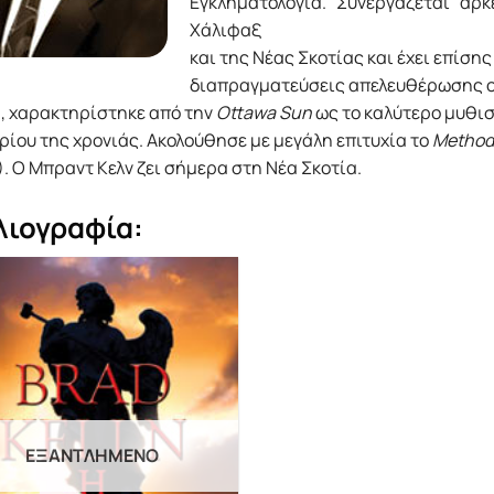
Εγκληματολογία. Συνεργάζεται αρκ
Χάλιφαξ
και της Νέας Σκοτίας και έχει επίση
διαπραγματεύσεις απελευθέρωσης ομ
), χαρακτηρίστηκε από την
Ottawa Sun
ως το καλύτερο μυθι
ίου της χρονιάς. Ακολούθησε με μεγάλη επιτυχία το
Method
. Ο Μπραντ Κελν ζει σήμερα στη Νέα Σκοτία.
λιογραφία:
ΕΞΑΝΤΛΗΜΈΝΟ