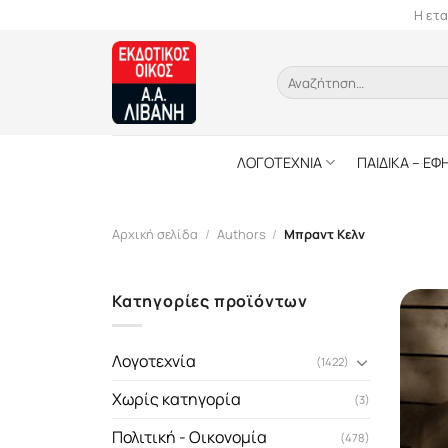
Skip
Η ετα
to
content
Αναζήτηση
για:
ΛΟΓΟΤΕΧΝΙΑ
ΠΑΙΔΙΚΑ – ΕΦ
Αρχική σελίδα
/
Authors
/
Μπραντ Κελν
Κατηγορίες προϊόντων
Λογοτεχνία
(1422)
Χωρίς κατηγορία
(3)
Πολιτική - Οικονομία
(478)