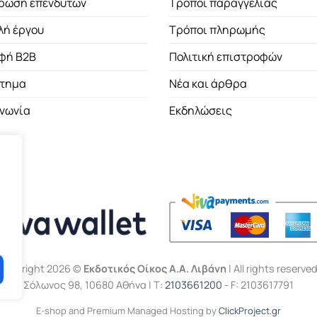
ρωση επενδυτών
Τρόποι παραγγελίας
λή έργου
Τρόποι πληρωμής
φή B2B
Πολιτική επιστροφών
τημα
Νέα και άρθρα
ινωνία
Εκδηλώσεις
Copyright 2026 ©
Εκδοτικός Οίκος Α.Α. Λιβάνη
| All rights reserved
Σόλωνος 98, 10680 Αθήνα | Τ:
2103661200
- F: 2103617791
E-shop and Premium Managed Hosting by
ClickProject.gr