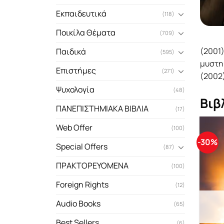
Εκπαιδευτικά
(118)
Ποικίλα Θέματα
(709)
(2001
Παιδικά
(595)
μυστηρ
Επιστήμες
(271)
(2002)
Ψυχολογία
(48)
Βιβ
ΠΑΝΕΠΙΣΤΗΜΙΑΚΑ ΒΙΒΛΙΑ
(17)
Web Offer
(100)
-30%
Special Offers
(87)
ΠΡΑΚΤΟΡΕΥΟΜΕΝΑ
(100)
Foreign Rights
(12)
Audio Books
(65)
Best Sellers
(6)