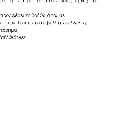
ετά χρόνια με τις αστυνομικές Αρχές του
ς προσφέρει τη βοήθειά του σε
ήρων. Το πρώτο του βιβλίο,
Lost Sanity
στόρημα
 of Madness