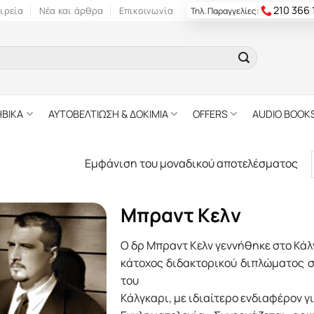
210 366
ιρεία
Νέα και άρθρα
Επικοινωνία
Τηλ. Παραγγελίες:
ΗΒΙΚΑ
ΑΥΤΟΒΕΛΤΙΩΣΗ & ΔΟΚΙΜΙΑ
OFFERS
AUDIO BOOK
Εμφάνιση του μοναδικού αποτελέσματος
Μπραντ Κελν
Ο δρ Μπραντ Κελν γεννήθηκε στο Κάλγ
κάτοχος διδακτορικού διπλώματος σ
του
Κάλγκαρι, με ιδιαίτερο ενδιαφέρον γι