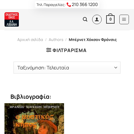
Skip
210 366 1200
Τηλ. Παραγγελίες:
to
content
0
Αρχική σελίδα
/
Authors
/
Μπέρνετ Χόκσον Φράνσις
ΦΙΛΤΡΆΡΙΣΜΑ
Βιβλιογραφία: