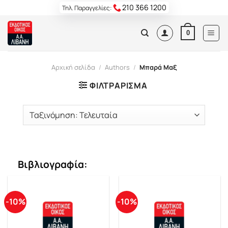
Skip
210 366 1200
Τηλ. Παραγγελίες:
to
content
0
Αρχική σελίδα
/
Authors
/
Μπαρά Μαξ
ΦΙΛΤΡΆΡΙΣΜΑ
Βιβλιογραφία:
-10%
-10%