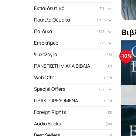
Εκπαιδευτικά
(118)
Ποικίλα Θέματα
(709)
Βιβ
Παιδικά
(595)
Επιστήμες
(271)
Ψυχολογία
(48)
-10%
ΠΑΝΕΠΙΣΤΗΜΙΑΚΑ ΒΙΒΛΙΑ
(17)
Web Offer
(100)
Special Offers
(87)
ΠΡΑΚΤΟΡΕΥΟΜΕΝΑ
(100)
Foreign Rights
(12)
Audio Books
(65)
Best Sellers
(6)