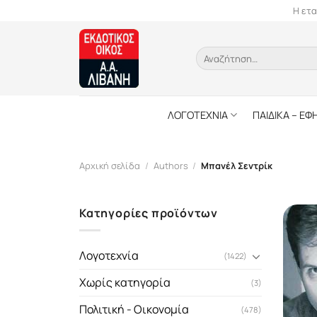
Skip
Η ετα
to
content
Αναζήτηση
για:
ΛΟΓΟΤΕΧΝΙΑ
ΠΑΙΔΙΚΑ – ΕΦ
Αρχική σελίδα
/
Authors
/
Μπανέλ Σεντρίκ
Κατηγορίες προϊόντων
Λογοτεχνία
(1422)
Χωρίς κατηγορία
(3)
Πολιτική - Οικονομία
(478)