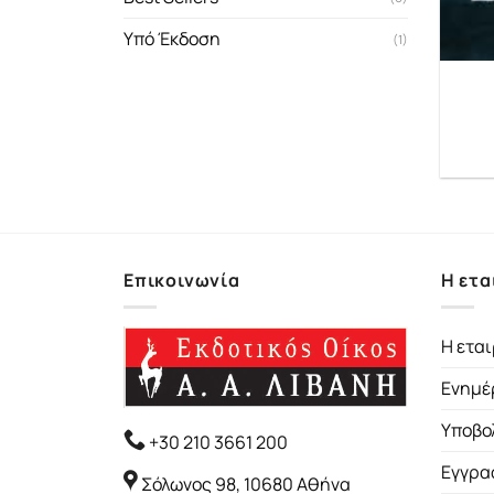
Υπό Έκδοση
(1)
Επικοινωνία
Η ετα
Η εται
Ενημέ
Υποβο
+30 210 3661 200
Εγγρα
Σόλωνος 98, 10680 Αθήνα