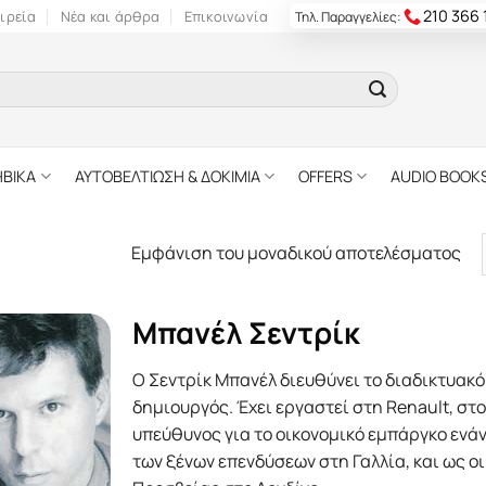
210 366
ιρεία
Νέα και άρθρα
Επικοινωνία
Τηλ. Παραγγελίες:
ΗΒΙΚΑ
ΑΥΤΟΒΕΛΤΙΩΣΗ & ΔΟΚΙΜΙΑ
OFFERS
AUDIO BOOK
Εμφάνιση του μοναδικού αποτελέσματος
Μπανέλ Σεντρίκ
O Σεντρίκ Μπανέλ διευθύνει το διαδικτυακό s
δημιουργός. Έχει εργαστεί στη Renault, στ
υπεύθυνος για το οικονομικό εμπάργκο ενάντ
των ξένων επενδύσεων στη Γαλλία, και ως ο