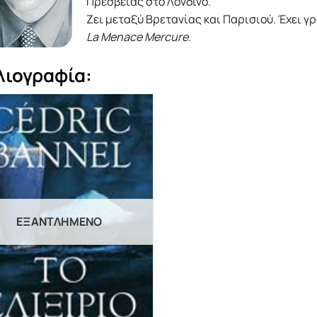
Πρεσβείας στο Λονδίνο.
Zει μεταξύ Bρετανίας και Παρισιού. Έχει γ
La Menace Mercure
.
λιογραφία:
ΕΞΑΝΤΛΗΜΈΝΟ