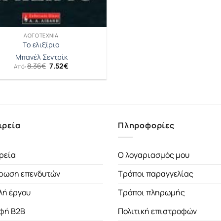
ΛΟΓΟΤΕΧΝΊΑ
Το ελιξίριο
Μπανέλ Σεντρίκ
Original
Η
8.36
€
7.52
€
Από:
price
τρέχουσα
was:
τιμή
8.36€.
είναι:
7.52€.
ιρεία
Πληροφορίες
ρεία
Ο λογαριασμός μου
ρωση επενδυτών
Τρόποι παραγγελίας
λή έργου
Τρόποι πληρωμής
φή B2B
Πολιτική επιστροφών