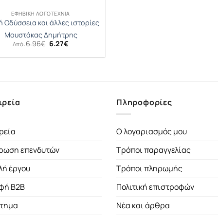
ΕΦΗΒΙΚΉ ΛΟΓΟΤΕΧΝΊΑ
 Οδύσσεια και άλλες ιστορίες
Μουστάκας Δημήτρης
Original
Η
6.96
€
6.27
€
Από:
price
τρέχουσα
was:
τιμή
6.96€.
είναι:
6.27€.
ιρεία
Πληροφορίες
ρεία
Ο λογαριασμός μου
ρωση επενδυτών
Τρόποι παραγγελίας
λή έργου
Τρόποι πληρωμής
φή B2B
Πολιτική επιστροφών
τημα
Νέα και άρθρα