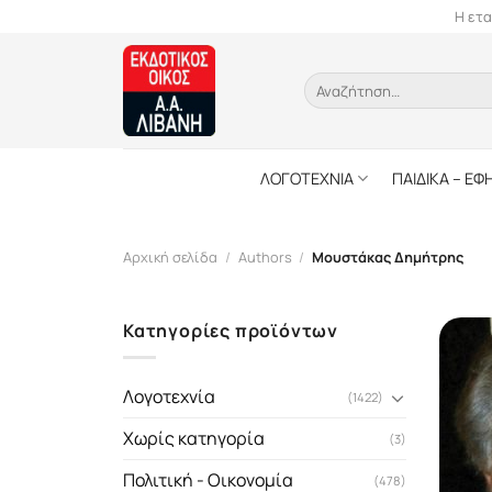
Skip
Η ετα
to
content
Αναζήτηση
για:
ΛΟΓΟΤΕΧΝΙΑ
ΠΑΙΔΙΚΑ – ΕΦ
Αρχική σελίδα
/
Authors
/
Μουστάκας Δημήτρης
Κατηγορίες προϊόντων
Λογοτεχνία
(1422)
Χωρίς κατηγορία
(3)
Πολιτική - Οικονομία
(478)