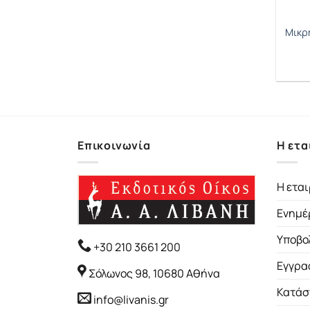
Μικρή
Επικοινωνία
Η ετα
Η εται
Ενημέ
Υποβο
+30 210 3661 200
Εγγρα
Σόλωνος 98, 10680 Αθήνα
Κατάσ
info@livanis.gr