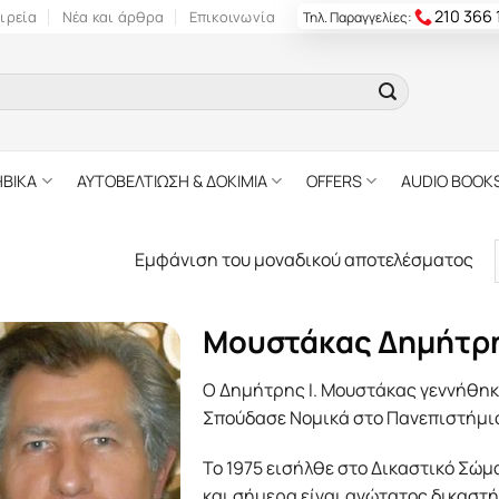
210 366
ιρεία
Νέα και άρθρα
Επικοινωνία
Τηλ. Παραγγελίες:
ΗΒΙΚΑ
ΑΥΤΟΒΕΛΤΙΩΣΗ & ΔΟΚΙΜΙΑ
OFFERS
AUDIO BOOK
Εμφάνιση του μοναδικού αποτελέσματος
Μουστάκας Δημήτρ
Ο Δημήτρης Ι. Μουστάκας γεννήθηκε
Σπούδασε Νομικά στο Πανεπιστήμι
Το 1975 εισήλθε στο Δικαστικό Σώμ
και σήμερα είναι ανώτατος δικαστή