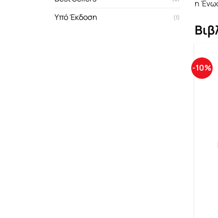
η Ένω
Υπό Έκδοση
(1)
Βιβ
-10%