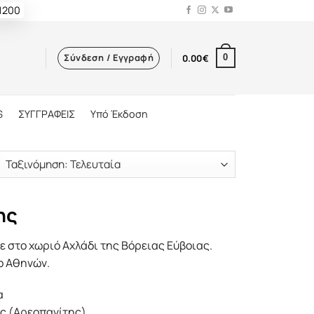
 1200
Σύνδεση / Εγγραφή
0.00
€
0
S
ΣΥΓΓΡΑΦΕΙΣ
Υπό Έκδοση
ης
 στo χωριό Αχλάδι της Βόρειας Εύβοιας.
ο Αθηνών.
α
ς (Αρεοπαγίτης).