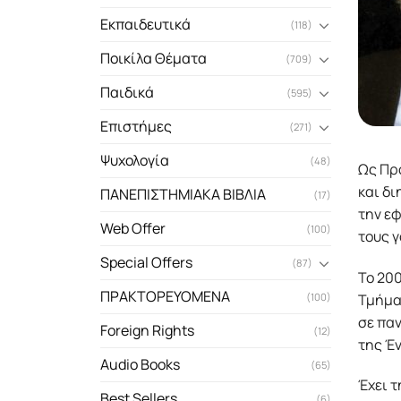
Εκπαιδευτικά
(118)
Ποικίλα Θέματα
(709)
Παιδικά
(595)
Επιστήμες
(271)
Ψυχολογία
(48)
Ως Πρ
και δι
ΠΑΝΕΠΙΣΤΗΜΙΑΚΑ ΒΙΒΛΙΑ
(17)
την εφ
Web Offer
(100)
τους γ
Special Offers
(87)
Το 200
ΠΡΑΚΤΟΡΕΥΟΜΕΝΑ
Τμήματ
(100)
σε παν
Foreign Rights
(12)
της Έ
Audio Books
(65)
Έχει τ
Best Sellers
(6)