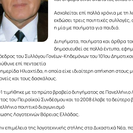
Ασχολείται επί πολλά χρόνια με τη 
εκδώσει τρεις ποιητικές συλλογές, 
η μία με ποιήματα για παιδιά.
Διηγήματα, ποιήματα και άρθρα του
δημοσιευθεί σε πολλά έντυπα, εφημ
όεδρος του Συλλόγου Γονέων-Κηδεμόνων του 101ου Δημοτικού
ηύθυνε επί πενταετία
ημερίδα Ηλιαχτίδα, η οποία είχε ιδιαίτερη απήχηση στους 
ονείς και τους δασκάλους.
1 τιμήθηκε με το πρώτο βραβείο διηγήματος σε Πανελλήνιο 
ος του Πειραϊκού Συνδέσμου και το 2008 έλαβε το δεύτερο
ελλήνιο ποιητικό διαγωνισμό
νωσης Λογοτεχνών Βόρειας Ελλάδας.
ην επιμέλεια της λογοτεχνικής στήλης στα Δικαστικά Νέα, πο