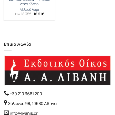
στον Κόλπο
Μίλροϊ Λόρι
Original
Η
18.35
€
16.51
€
Από:
price
τρέχουσα
was:
τιμή
18.35€.
είναι:
16.51€.
Επικοινωνία
+30 210 3661 200
Σόλωνος 98, 10680 Αθήνα
info@livanis.gr