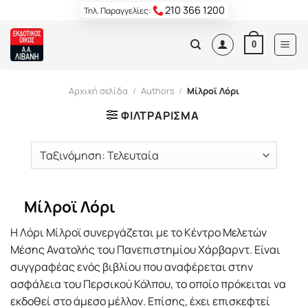
Skip
210 366 1200
Τηλ. Παραγγελίες:
to
content
0
Αρχική σελίδα
/
Authors
/
Μίλροϊ Λόρι
ΦΙΛΤΡΆΡΙΣΜΑ
Μίλροϊ Λόρι
Η Λόρι Μίλροϊ συνεργάζεται με το Κέντρο Μελετών
Μέσης Ανατολής του Πανεπιστημίου Χάρβαρντ. Είναι
συγγραφέας ενός βιβλίου που αναφέρεται στην
ασφάλεια του Περσικού Κόλπου, το οποίο πρόκειται να
εκδοθεί στο άμεσο μέλλον. Επίσης, έχει επισκεφτεί