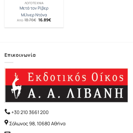
ΛΟΓΟΤΕΧΝΊΑ
Μετά τον Ρίβερ
Μίλνερ Ντόνα
Original
Η
18.76
€
16.89
€
Από:
price
τρέχουσα
was:
τιμή
18.76€.
είναι:
16.89€.
Επικοινωνία
+30 210 3661 200
Σόλωνος 98, 10680 Αθήνα