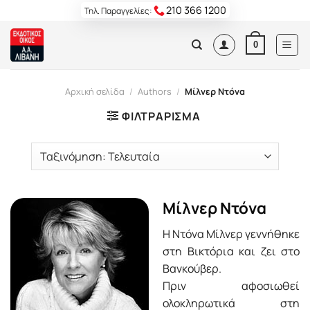
Skip
210 366 1200
Τηλ. Παραγγελίες:
to
content
0
Αρχική σελίδα
/
Authors
/
Μίλνερ Ντόνα
ΦΙΛΤΡΆΡΙΣΜΑ
Μίλνερ Ντόνα
Η Ντόνα Μίλνερ γεννήθηκε
στη Βικτόρια και ζει στο
Βανκούβερ.
Πριν αφοσιωθεί
ολοκληρωτικά στη