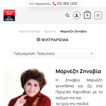
Skip
210 366 1200
Τηλ. Παραγγελίες:
to
content
0
Αρχική σελίδα
/
Authors
/
Μαρνέζη Ζηνοβία
ΦΙΛΤΡΆΡΙΣΜΑ
Μαρνέζη Ζηνοβία
Η Ζηνοβία Μαρνέζη
γεννήθηκε και ζει στο
Περγιάλι Κορινθίας με το
σύζυγό της και
τα τρία της παιδιά.