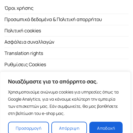
Όροι χρήσης
Προσωπικά δεδομένα & Πολιτική απορρήτου
Πολιτική cookies
Ασφάλεια συναλλαγών
Translation rights
Ρυθμίσεις Cookies
Νοιαζόμαστε για το απόρρητο σας.
Χρησιμοποιούμε ανώνυμα cookies για υπηρεσίες όπως τα
Google Analytics, για να κάνουμε καλύτερη την εμπειρία
των επισκεπτών μας. Εάν συμφωνείτε, θα μας βοηθήσετε
Copyright 2026 ©
Εκδοτικός Οίκος Α.Α. Λιβάνη
| All rights
στη βελτίωση του e-shop μας.
reserved.
Σόλωνος 98, 10680 Αθήνα | Τ:
2103661200
- F: 2103617791
Προσαρμογή
Απόρριψη
Αποδοχή