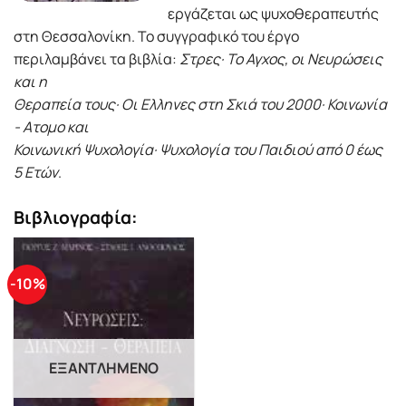
εργάζεται ως ψυχοθεραπευτής
στη Θεσσαλονίκη. Το συγγραφικό του έργο
περιλαμβάνει τα βιβλία:
Στρες· Το Αγχος, οι Νευρώσεις
και η
Θεραπεία τους· Οι Ελληνες στη Σκιά του 2000· Κοινωνία
- Ατομο και
Κοινωνική Ψυχολογία· Ψυχολογία του Παιδιού από 0 έως
5 Ετών
.
Βιβλιογραφία:
-10%
ΕΞΑΝΤΛΗΜΈΝΟ