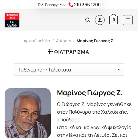
Skip
210 366 1200
Τηλ. Παραγγελίες:
to
content
0
Αρχική σελίδα
/
Authors
/
Μαρίνος Γιώργος Ζ.
ΦΙΛΤΡΆΡΙΣΜΑ
Μαρίνος Γιώργος Ζ.
Ο Γιώργος Ζ. Μαρίνος γεννήθηκε
στον Πολύγυρο της Χαλκιδικής.
Σπούδασε
ιατρική και κοινωνική ψυχολογία
στην Ιένα και τη Λειψία. Ζει και