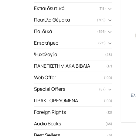
Εκπαιδευτικά
(118)
Ποικίλα Θέματα
(709)
Παιδικά
(595)
Επιστήμες
(271)
Ψυχολογία
(48)
ΠΑΝΕΠΙΣΤΗΜΙΑΚΑ ΒΙΒΛΙΑ
(17)
Web Offer
(100)
Special Offers
(87)
Ελ
ΠΡΑΚΤΟΡΕΥΟΜΕΝΑ
(100)
Foreign Rights
(12)
Audio Books
(65)
Best Sellers
(6)