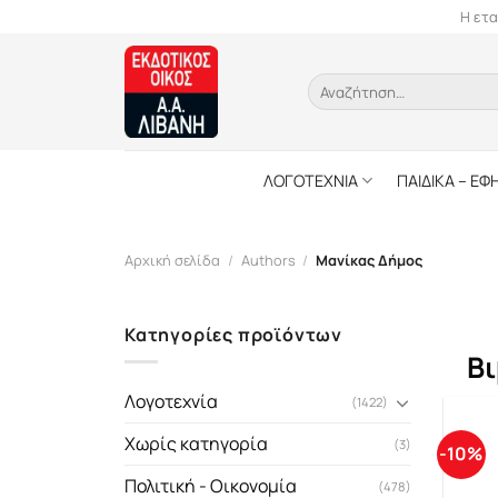
Skip
Η ετα
to
content
Αναζήτηση
για:
ΛΟΓΟΤΕΧΝΙΑ
ΠΑΙΔΙΚΑ – ΕΦ
Αρχική σελίδα
/
Authors
/
Μανίκας Δήμος
Κατηγορίες προϊόντων
Βι
Λογοτεχνία
(1422)
Χωρίς κατηγορία
(3)
-10%
Πολιτική - Οικονομία
(478)