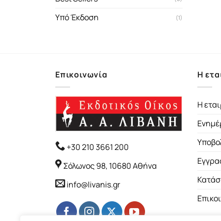
Υπό Έκδοση
(1)
Επικοινωνία
Η ετα
Η εται
Ενημέ
Υποβο
+30 210 3661 200
Εγγρα
Σόλωνος 98, 10680 Αθήνα
Κατάσ
info@livanis.gr
Επικο