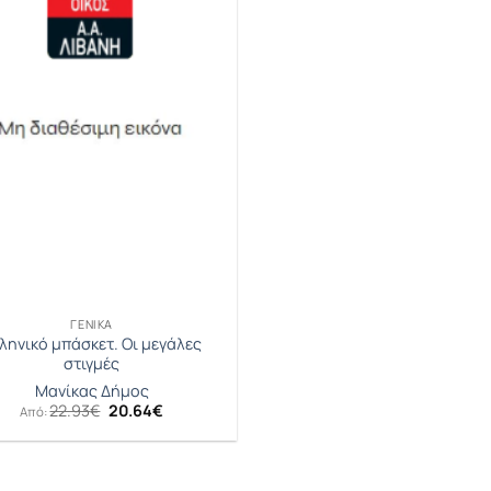
ΓΕΝΙΚΆ
ληνικό μπάσκετ. Οι μεγάλες
στιγμές
Μανίκας Δήμος
Original
Η
22.93
€
20.64
€
Από:
price
τρέχουσα
was:
τιμή
22.93€.
είναι:
20.64€.