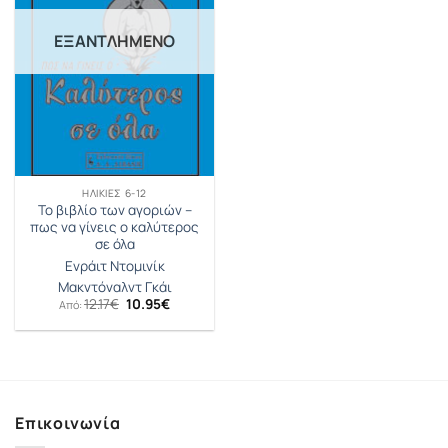
ΕΞΑΝΤΛΗΜΈΝΟ
ΗΛΙΚΊΕΣ 6-12
Το βιβλίο των αγοριών –
πως να γίνεις ο καλύτερος
σε όλα
Ενράιτ Ντομινίκ
Μακντόναλντ Γκάι
Original
Η
12.17
€
10.95
€
Από:
price
τρέχουσα
was:
τιμή
12.17€.
είναι:
10.95€.
Επικοινωνία