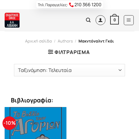
Skip
210 366 1200
Τηλ. Παραγγελίες:
to
content
0
Αρχική σελίδα
/
Authors
/
Μακντόναλντ Γκάι
ΦΙΛΤΡΆΡΙΣΜΑ
Βιβλιογραφία:
-10%