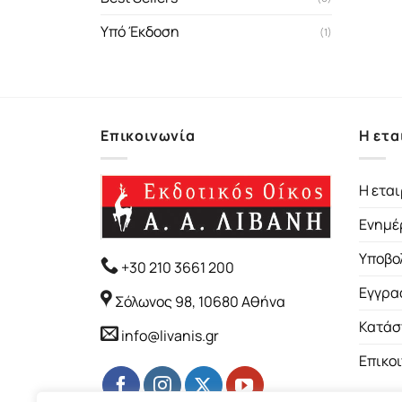
Υπό Έκδοση
(1)
Επικοινωνία
Η ετα
Η εται
Ενημέ
Υποβο
+30 210 3661 200
Εγγρα
Σόλωνος 98, 10680 Αθήνα
Κατάσ
info@livanis.gr
Επικο