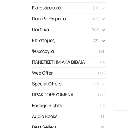
Εκπαιδευτικά
(118)
Ποικίλα Θέματα
(709)
Παιδικά
(595)
Επιστήμες
(271)
Ψυχολογία
(48)
ΠΑΝΕΠΙΣΤΗΜΙΑΚΑ ΒΙΒΛΙΑ
(17)
Web Offer
(100)
Special Offers
(87)
ΠΡΑΚΤΟΡΕΥΟΜΕΝΑ
(100)
Foreign Rights
(12)
Audio Books
(65)
Best Sellers
(6)