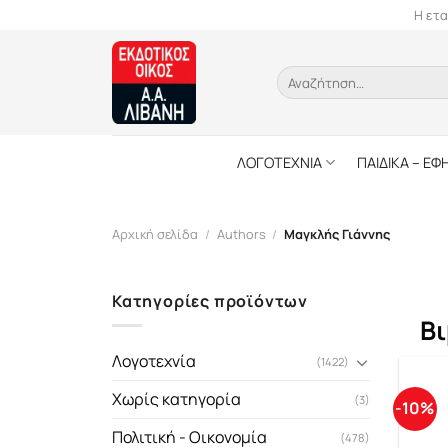
Skip
Η ετα
to
content
Αναζήτηση
για:
ΛΟΓΟΤΕΧΝΙΑ
ΠΑΙΔΙΚΑ – ΕΦ
Αρχική σελίδα
/
Authors
/
Μαγκλής Γιάννης
Κατηγορίες προϊόντων
Βι
Λογοτεχνία
(1422)
Χωρίς κατηγορία
(3)
-10%
Πολιτική - Οικονομία
(478)