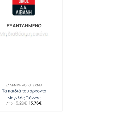
ΕΞΑΝΤΛΗΜΈΝΟ
ΕΛΛΗΝΙΚΉ ΛΟΓΟΤΕΧΝΊΑ
Τα παιδιά του άρχοντα
Μαγκλής Γιάννης
Original
Η
15.29
€
13.76
€
Από:
price
τρέχουσα
was:
τιμή
15.29€.
είναι:
13.76€.