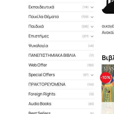
Εκπαιδευτικά
(118)
Ποικίλα Θέματα
(709)
οικογέ
Παιδικά
(595)
Ανακάλ
Επιστήμες
(271)
Ψυχολογία
(48)
ΠΑΝΕΠΙΣΤΗΜΙΑΚΑ ΒΙΒΛΙΑ
Βιβ
(17)
Web Offer
(100)
Special Offers
(87)
-10%
ΠΡΑΚΤΟΡΕΥΟΜΕΝΑ
(100)
Foreign Rights
(12)
Audio Books
(65)
Best Sellers
(6)