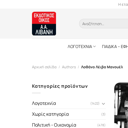
Skip
Η ετα
to
content
Αναζήτηση
για:
ΛΟΓΟΤΕΧΝΙΑ
ΠΑΙΔΙΚΑ – ΕΦ
Αρχική σελίδα
/
Authors
/
Λοθάνο Λέιβα Μανουέλ
Κατηγορίες προϊόντων
Λογοτεχνία
(1422)
Χωρίς κατηγορία
(3)
Πολιτική - Οικονομία
(478)