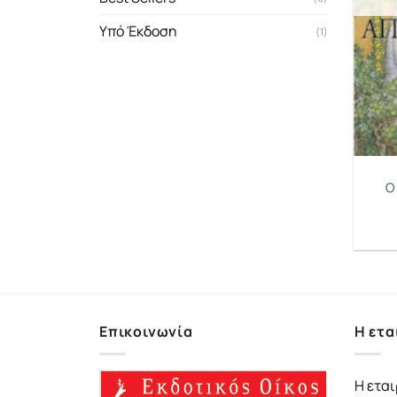
Υπό Έκδοση
(1)
Ο
Επικοινωνία
Η ετα
Η εται