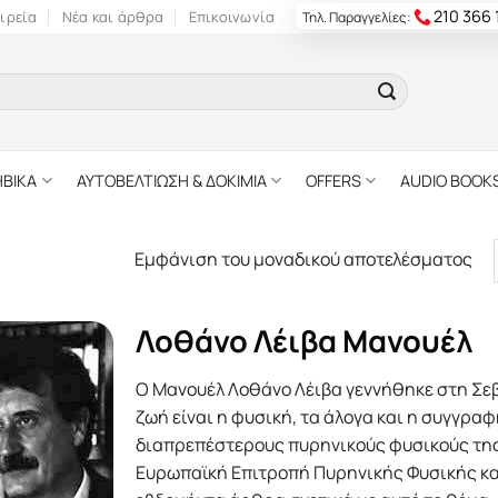
210 366
ιρεία
Νέα και άρθρα
Επικοινωνία
Τηλ. Παραγγελίες:
ΗΒΙΚΑ
ΑΥΤΟΒΕΛΤΙΩΣΗ & ΔΟΚΙΜΙΑ
OFFERS
AUDIO BOOK
Εμφάνιση του μοναδικού αποτελέσματος
Λοθάνο Λέιβα Μανουέλ
Ο Μανουέλ Λοθάνο Λέιβα γεννήθηκε στη Σεβί
ζωή είναι η φυσική, τα άλογα και η συγγραφ
διαπρεπέστερους πυρηνικούς φυσικούς της
Ευρωπαϊκή Επιτροπή Πυρηνικής Φυσικής κα