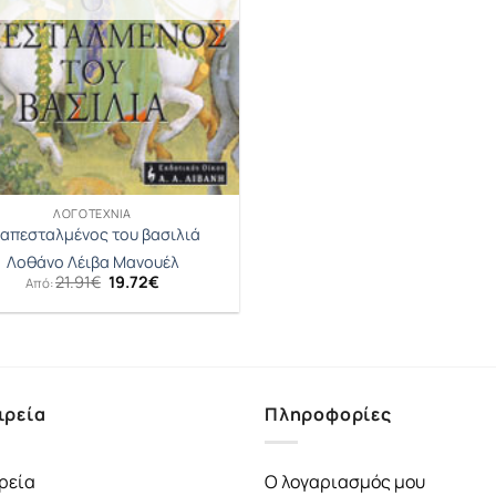
ΛΟΓΟΤΕΧΝΊΑ
 απεσταλμένος του βασιλιά
Λοθάνο Λέιβα Μανουέλ
Original
Η
21.91
€
19.72
€
Από:
price
τρέχουσα
was:
τιμή
21.91€.
είναι:
19.72€.
ιρεία
Πληροφορίες
ρεία
Ο λογαριασμός μου