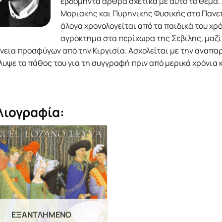
εβδομήντα άρθρα σχετικά με αυτό το θέμα. 
Μοριακής και Πυρηνικής Φυσικής στο Πανεπ
άλογα χρονολογείται από τα παιδικά του χρό
αγρόκτημα στα περίχωρα της Σεβίλης, μαζί 
νεια προσφύγων από την Κιργισία. Ασχολείται με την αναπ
υψε το πάθος του για τη συγγραφή πριν από μερικά χρόνια 
λιογραφία:
ΕΞΑΝΤΛΗΜΈΝΟ