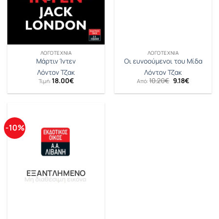
ΛΟΓΟΤΕΧΝΊΑ
ΛΟΓΟΤΕΧΝΊΑ
Μάρτιν Ίντεν
Οι ευνοούμενοι του Μίδα
Λόντον Τζακ
Λόντον Τζακ
Original
Η
18.00
€
10.20
€
9.18
€
Τιμή:
Από:
price
τρέχουσα
was:
τιμή
10.20€.
είναι:
9.18€.
-10%
ΕΞΑΝΤΛΗΜΈΝΟ