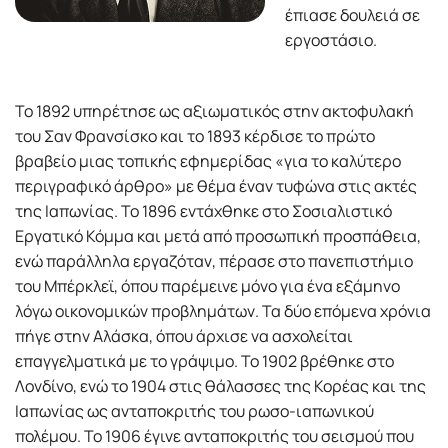
έπιασε δουλειά σε
εργοστάσιο.
Το 1892 υπηρέτησε ως αξιωµατικός στην ακτοφυλακή
του Σαν Φρανσίσκο και το 1893 κέρδισε το πρώτο
βραβείο µιας τοπικής εφηµερίδας «για το καλύτερο
περιγραφικό άρθρο» µε θέµα έναν τυφώνα στις ακτές
της Ιαπωνίας. Το 1896 εντάχθηκε στο Σοσιαλιστικό
Εργατικό Κόµµα και µετά από προσωπική προσπάθεια,
ενώ παράλληλα εργαζόταν, πέρασε στο πανεπιστήµιο
του Μπέρκλεϊ, όπου παρέµεινε µόνο για ένα εξάµηνο
λόγω οικονοµικών προβληµάτων. Τα δύο επόµενα χρόνια
πήγε στην Αλάσκα, όπου άρχισε να ασχολείται
επαγγελµατικά µε το γράψιµο. Το 1902 βρέθηκε στο
Λονδίνο, ενώ το 1904 στις θάλασσες της Κορέας και της
Ιαπωνίας ως ανταποκριτής του ρωσο-ιαπωνικού
πολέµου. Το 1906 έγινε ανταποκριτής του σεισµού που