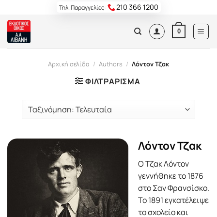
Skip
210 366 1200
Τηλ. Παραγγελίες:
to
content
0
Αρχική σελίδα
/
Authors
/
Λόντον Τζακ
ΦΙΛΤΡΆΡΙΣΜΑ
Λόντον Τζακ
O Τζακ Λόντον
γεννήθηκε το 1876
στο Σαν Φρανσίσκο.
Το 1891 εγκατέλειψε
το σχολείο και