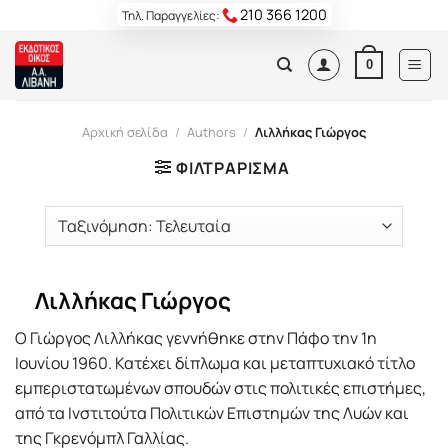
Skip
210 366 1200
Τηλ. Παραγγελίες:
to
content
0
Αρχική σελίδα
/
Authors
/
Λιλλήκας Γιώργος
ΦΙΛΤΡΆΡΙΣΜΑ
Λιλλήκας Γιώργος
Ο Γιώργος Λιλλήκας γεννήθηκε στην Πάφο την 1η
Ιουνίου 1960. Κατέχει δίπλωμα και μεταπτυχιακό τίτλο
εμπεριστατωμένων σπουδών στις πολιτικές επιστήμες,
από τα Ινστιτούτα Πολιτικών Επιστημών της Λυών και
της Γκρενόμπλ Γαλλίας.