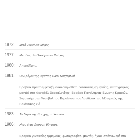
1972:
Μετά Σαράντα Μέρες.
1977:
Μια Ζωή Σε Θυμάμαι να Φεύγεις.
1980:
Απεταξάμην.
1981:
Οι Δρόμοι της Αγάπης Είναι Νυχτερινοί.
Βραβείο πρωτοεμφανιζόμενου σκηνοθέτη, γυναικείας ερμηνείας, φωτογραφίας,
μοντάζ στο Φεστιβάλ Θεσσαλονίκης. Βραβείο Πανελλήνιας Ενωσης Κριτικών.
Συμμετείχε στα Φεστιβάλ του Βερολίνου, του Λονδίνου, του Μόντρεαλ, της
Βαλέντσιας κ.ά.
1983:
Το Νερό της Βροχής,
τηλεταινία.
1986:
Ηταν ένας ήσυχος θάνατος.
Βραβείο γυναικείας ερμηνείας, φωτογραφίας, μοντάζ, ήχου, σπέσιαλ εφέ στο