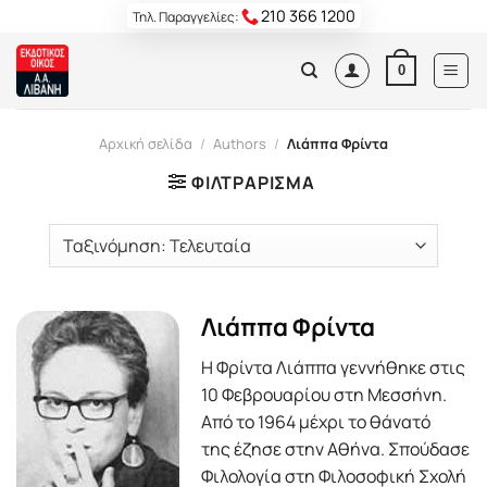
Skip
210 366 1200
Τηλ. Παραγγελίες:
to
content
0
Αρχική σελίδα
/
Authors
/
Λιάππα Φρίντα
ΦΙΛΤΡΆΡΙΣΜΑ
Λιάππα Φρίντα
Η Φρίντα Λιάππα γεννήθηκε στις
10 Φεβρουαρίου στη Μεσσήνη.
Από το 1964 μέχρι το θάνατό
της έζησε στην Αθήνα. Σπούδασε
Φιλολογία στη Φιλοσοφική Σχολή