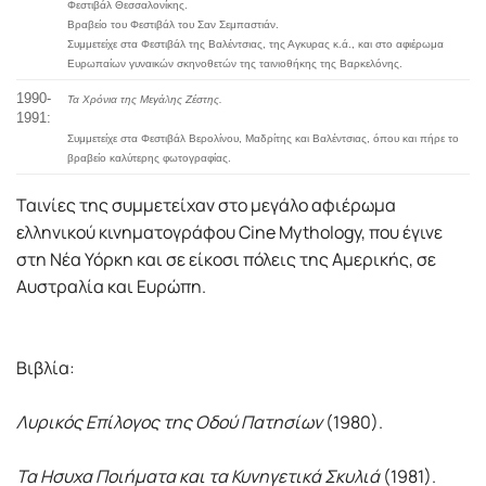
Φεστιβάλ Θεσσαλονίκης.
Βραβείο του Φεστιβάλ του Σαν Σεμπαστιάν.
Συμμετείχε στα Φεστιβάλ της Βαλέντσιας, της Αγκυρας κ.ά., και στο αφιέρωμα
Ευρωπαίων γυναικών σκηνοθετών της ταινιοθήκης της Βαρκελόνης.
1990-
Τα Χρόνια της Μεγάλης Ζέστης.
1991:
Συμμετείχε στα Φεστιβάλ Βερολίνου, Μαδρίτης και Βαλέντσιας, όπου και πήρε το
βραβείο καλύτερης φωτογραφίας.
Ταινίες της συμμετείχαν στο μεγάλο αφιέρωμα
ελληνικού κινηματογράφου Cine Mythology, που έγινε
στη Νέα Υόρκη και σε είκοσι πόλεις της Αμερικής, σε
Αυστραλία και Ευρώπη.
Βιβλία:
Λυρικός Επίλογος της Οδού Πατησίων
(1980).
Τα Ησυχα Ποιήματα και τα Κυνηγετικά Σκυλιά
(1981).