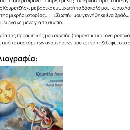
ταία τέσσερα χρόνια υπήρξα μέλος του Εργαστηρίου Παιδαγω
 Κουρετζής», με βασικό εμψυχωτή το δάσκαλό μου, κύριο Λά
της μικρής ιστορίας... Η «Σιωπή» μου γεννήθηκε ένα βράδυ
ψει ένα κείμενο για τη σιωπή.
ρία της προσωπικής μου σιωπής (ρομαντική και ονειροπόλα 
ι από το συρτάρι των αναμνήσεων μου και να ταξιδέψει στο 
λιογραφία: