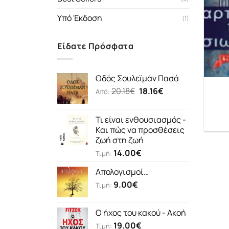
Υπό Έκδοση
(1)
Είδατε Πρόσφατα
Οδός Σουλεϊμάν Πασά
Original
Η
20.18
€
18.16
€
Από:
price
τρέχουσα
was:
τιμή
Τι είναι ενθουσιασμός -
20.18€.
είναι:
Και πώς να προσθέσεις
18.16€.
ζωή στη ζωή
14.00
€
Τιμή:
Απολογισμοί…
9.00
€
Τιμή:
Ο ήχος του κακού - Ακοή
19.00
€
Τιμή: