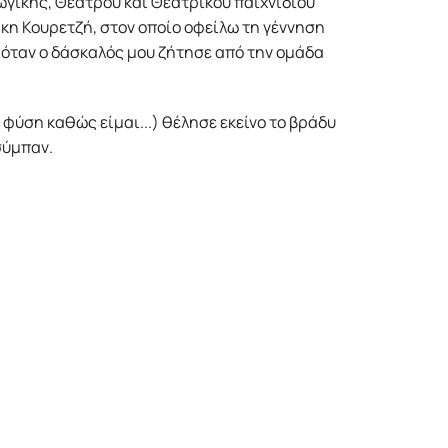
γικής, Θεάτρου και Θεατρικού παιχνιδιού
κη Κουρετζή, στον οποίο οφείλω τη γέννηση
, όταν ο δάσκαλός μου ζήτησε από την ομάδα
φύση καθώς είμαι...) θέλησε εκείνο το βράδυ
σύμπαν.