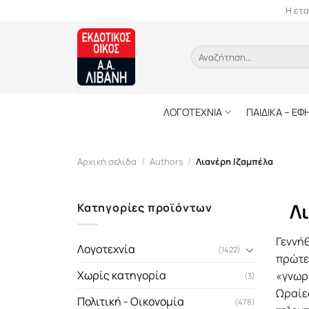
Skip
Η ετα
to
content
Αναζήτηση
για:
ΛΟΓΟΤΕΧΝΙΑ
ΠΑΙΔΙΚΑ – ΕΦ
Αρχική σελίδα
/
Authors
/
Λιανέρη Ιζαμπέλα
Λ
Κατηγορίες προϊόντων
Γεννήθ
Λογοτεχνία
(1422)
πρώτε
Χωρίς κατηγορία
«γνωρι
(3)
Ωραίες
Πολιτική - Οικονομία
(478)