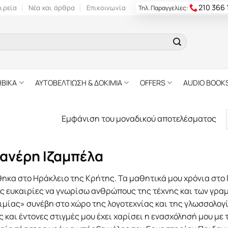
210 366
ιρεία
Νέα και άρθρα
Επικοινωνία
Τηλ. Παραγγελίες:
ΗΒΙΚΑ
ΑΥΤΟΒΕΛΤΙΩΣΗ & ΔΟΚΙΜΙΑ
OFFERS
AUDIO BOOK
Εμφάνιση του μοναδικού αποτελέσματος
ιανέρη Ιζαμπέλα
ηκα στο Ηράκλειο της Κρήτης. Τα μαθητικά μου χρόνια στο
ς ευκαιρίες να γνωρίσω ανθρώπους της τέχνης και των γρα
μίας» συνέβη στο χώρο της λογοτεχνίας και της γλωσσολογί
 και έντονες στιγμές μου έχει χαρίσει η ενασχόλησή μου με τ