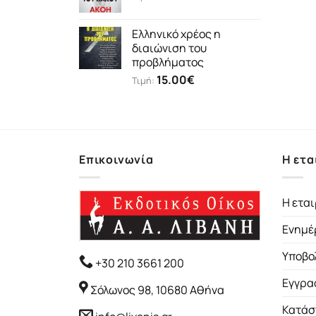
Ελληνικό χρέος η
διαιώνιση του
προβλήματος
15.00
€
Τιμή:
Επικοινωνία
Η ετα
Η εται
Ενημέ
Υποβο
+30 210 3661 200
Εγγρα
Σόλωνος 98, 10680 Αθήνα
Κατάσ