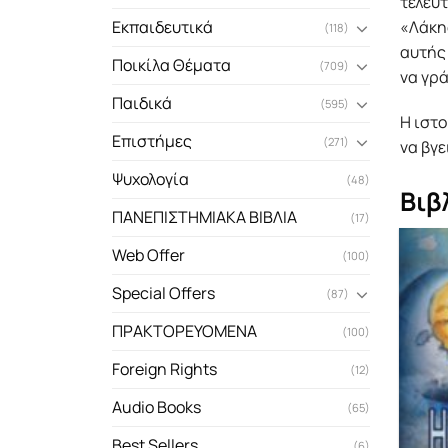
τελευ
«Λάκης
Εκπαιδευτικά
(118)
αυτής 
Ποικίλα Θέματα
(709)
να γρά
Παιδικά
(595)
Η ιστο
Επιστήμες
(271)
να βγε
Ψυχολογία
(48)
Βιβ
ΠΑΝΕΠΙΣΤΗΜΙΑΚΑ ΒΙΒΛΙΑ
(17)
Web Offer
(100)
Special Offers
(87)
ΠΡΑΚΤΟΡΕΥΟΜΕΝΑ
(100)
Foreign Rights
(12)
Audio Books
(65)
Best Sellers
(6)