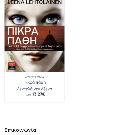
ΛΟΓΟΤΕΧΝΊΑ
Πικρά πάθη
Λεχτολάινεν Λέενα
13.27
€
Τιμή:
Επικοινωνία