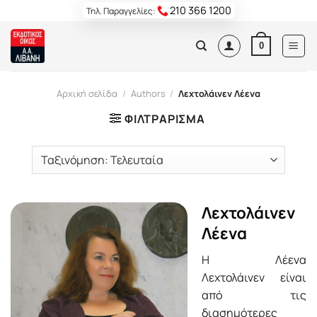
Skip
210 366 1200
Τηλ. Παραγγελίες:
to
content
0
Αρχική σελίδα
/
Authors
/
Λεχτολάινεν Λέενα
ΦΙΛΤΡΆΡΙΣΜΑ
Λεχτολάινεν
Λέενα
Η Λέενα
Λεχτολάινεν είναι
από τις
διασημότερες