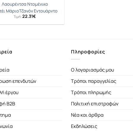
Λαουρέντσα Ντομένικο
τέι Μάριο
Τζανόν Εντουάρντο
22.31
€
Τιμή:
ιρεία
Πληροφορίες
ρεία
Ο λογαριασμός μου
ρωση επενδυτών
Τρόποι παραγγελίας
λή έργου
Τρόποι πληρωμής
φή B2B
Πολιτική επιστροφών
τημα
Νέα και άρθρα
ινωνία
Εκδηλώσεις