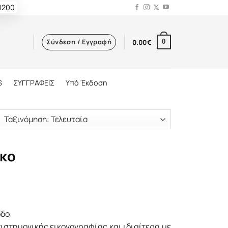
 1200
Σύνδεση / Εγγραφή
0.00
€
0
S
ΣΥΓΓΡΑΦΕΙΣ
Υπό Έκδοση
κο
οδο
πιστημονικής εικονογραφίας και ιδιαίτερα με