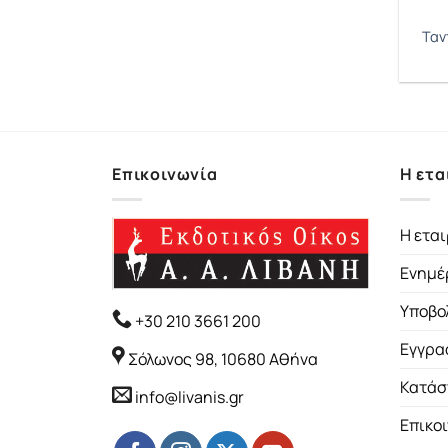
Ταν
Επικοινωνία
Η ετα
Η εται
Ενημέ
Υποβο
+30 210 3661 200
Εγγρα
Σόλωνος 98, 10680 Αθήνα
Κατάσ
info@livanis.gr
Επικο