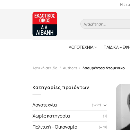
Skip
Η ετα
to
content
Αναζήτηση
για:
ΛΟΓΟΤΕΧΝΙΑ
ΠΑΙΔΙΚΑ – ΕΦ
Αρχική σελίδα
/
Authors
/
Λαουρέντσα Ντομένικο
Κατηγορίες προϊόντων
Λογοτεχνία
(1422)
Χωρίς κατηγορία
(3)
Πολιτική - Οικονομία
(478)