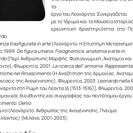
το
έργο του Λεονάρντο. Συνεργάζεται
με το Ίδρυμα και το Μουσείο Ιστορία
ερευνητική δραστηριότητα στο Πα
rdo.
enza trasfigurata in arte
(Λεονάρντο. Η Eπιστήμη Mετασχηματί
, 1999·
De figura umana. Fisiognomica, anatomia e arte in
rdo
(Περί Ανθρώπινης Μορφής. Φυσιογνωμική, Ανατομία και 
ντο), Φλωρεντία, 2001·
La ricerca dell’ armonia. Rappresenta
miche nel Rinascimento
(Η Aναζήτηση της Αρμονίας. Ανατομ
νίσεις της Αναγέννησης), Φλωρεντία, 2003·
Leonardo nella R
νάρντο στη Ρώμη του Λέοντα ΙΔ (1513-1516)], Φλωρεντία, 20
ημονικός διευθυντής και συγγραφέας του πεντάτομου έργου
imento. Genio
turo
(Λεονάρντο. Άνθρωπος της Αναγέννησης. Πνεύμα
λλοντος) (Μιλάνο, 2001-2003).