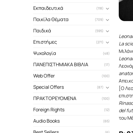
Εκπαιδευτικά
(118)
Ποικίλα Θέματα
(709)
Παιδικά
(595)
Leona
Επιστήμες
(271)
La sci
Μιλάνο
Ψυχολογία
(48)
Leona
ΠΑΝΕΠΙΣΤΗΜΙΑΚΑ ΒΙΒΛΙΑ
(17)
Λεονάρ
anato
Web Offer
(100)
Απεικο
Special Offers
[Ο Λεο
(87)
επιστ
ΠΡΑΚΤΟΡΕΥΟΜΕΝΑ
(100)
Rinasc
Foreign Rights
del fu
(12)
του Μέ
Audio Books
(65)
Best Sellers
(6)