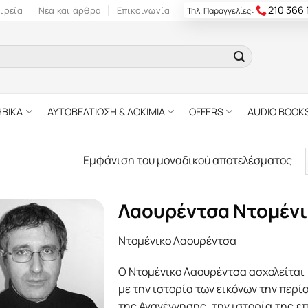
210 366
ιρεία
Νέα και άρθρα
Επικοινωνία
Τηλ. Παραγγελίες:
ΗΒΙΚΑ
ΑΥΤΟΒΕΛΤΙΩΣΗ & ΔΟΚΙΜΙΑ
OFFERS
AUDIO BOOK
Εμφάνιση του μοναδικού αποτελέσματος
Λαουρέντσα Ντομένι
Ντομένικο Λαουρέντσα
Ο Ντομένικο Λαουρέντσα ασχολείται
με την ιστορία των εικόνων την περί
της Αναγέννησης, την ιστορία της ε