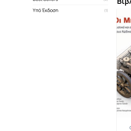
Βιβ
Υπό Έκδοση
(1)