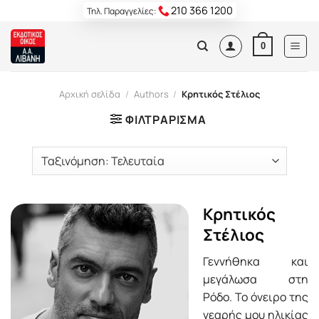
Skip
210 366 1200
Τηλ. Παραγγελίες:
to
content
0
Αρχική σελίδα
/
Authors
/
Κρητικός Στέλιος
ΦΙΛΤΡΆΡΙΣΜΑ
Κρητικός
Στέλιος
Γεννήθηκα και
μεγάλωσα στη
Ρόδο. Το όνειρο της
νεαρής μου ηλικίας