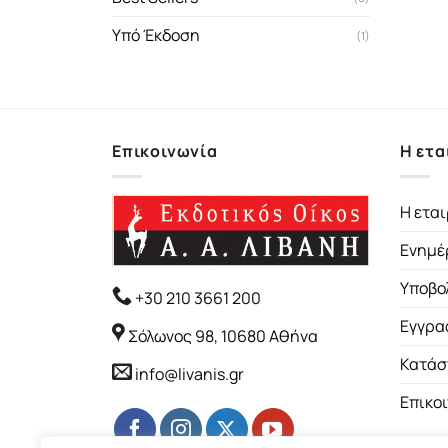
Υπό Έκδοση
(1)
Επικοινωνία
Η ετα
Η εται
Ενημέ
Υποβο
+30 210 3661 200
Εγγρα
Σόλωνος 98, 10680 Αθήνα
Κατάσ
info@livanis.gr
Επικο