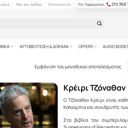
210 366
ιρεία
Νέα και άρθρα
Επικοινωνία
Τηλ. Παραγγελίες:
ΗΒΙΚΑ
ΑΥΤΟΒΕΛΤΙΩΣΗ & ΔΟΚΙΜΙΑ
OFFERS
AUDIO BOOK
Εμφάνιση του μοναδικού αποτελέσματος
Κρέιρι Τζόναθαν
Ο Τζόναθαν Κρέιρι είναι κα
Κολούµπια και συνιδρυτής των
Στα βιβλία του συµπεριλαµ
Suspensions of Perception και