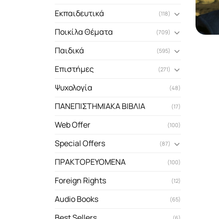
Εκπαιδευτικά
(118)
Ποικίλα Θέματα
(709)
Παιδικά
(595)
Επιστήμες
(271)
Ψυχολογία
(48)
ΠΑΝΕΠΙΣΤΗΜΙΑΚΑ ΒΙΒΛΙΑ
(17)
Web Offer
(100)
Special Offers
(87)
ΠΡΑΚΤΟΡΕΥΟΜΕΝΑ
(100)
Foreign Rights
(12)
Audio Books
(65)
Best Sellers
(6)