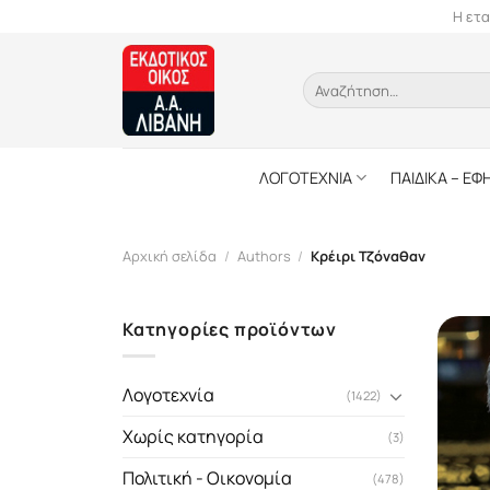
Skip
Η ετα
to
content
Αναζήτηση
για:
ΛΟΓΟΤΕΧΝΙΑ
ΠΑΙΔΙΚΑ – ΕΦ
Αρχική σελίδα
/
Authors
/
Κρέιρι Τζόναθαν
Κατηγορίες προϊόντων
Λογοτεχνία
(1422)
Χωρίς κατηγορία
(3)
Πολιτική - Οικονομία
(478)