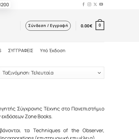
 1200
Σύνδεση / Εγγραφή
0.00
€
0
S
ΣΥΓΓΡΑΦΕΙΣ
Υπό Έκδοση
θηγητής Σύγχρονης Τέχνης στο Πανεπιστήµιο
 εκδόσεων Zone Books.
βάνονται τα Techniques of the Observer,
 Incorporations (επιστηµονική επιµέλεια).