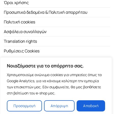
Όροι χρήσης
Προσωπικά δεδομένα & Πολιτική απορρήτου
Πολιτική cookies
Ασφάλεια συναλλαγών
Translation rights
Ρυθμίσεις Cookies
Νοιαζόμαστε για το απόρρητο σας.
Χρησιμοποιούμε ανώνυμα cookies για υπηρεσίες όπως τα
Google Analytics, για να κάνουμε καλύτερη την εμπειρία
των επισκεπτών μας. Εάν συμφωνείτε, θα μας βοηθήσετε
Copyright 2026 ©
Εκδοτικός Οίκος Α.Α. Λιβάνη
| All rights
στη βελτίωση του e-shop μας.
reserved.
Σόλωνος 98, 10680 Αθήνα | Τ:
2103661200
- F: 2103617791
Προσαρμογή
Απόρριψη
Αποδοχή
E-shop and Premium Managed Hosting by
ClickProject.gr