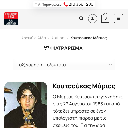
Skip
210 366 1200
Τηλ. Παραγγελίες:
to
content
0
Αρχική σελίδα
/
Authors
/
Κουτσούκος Μάριος
ΦΙΛΤΡΆΡΙΣΜΑ
Κουτσούκος Μάριος
Ο Μάριος Κουτσούκος γεννήθηκε
στις 22 Αυγούστου 1983 και από
τότε ζει μπροστά σε έναν
υπολογιστή, παρέα με τις
σκέψεις του. Για την ώρα