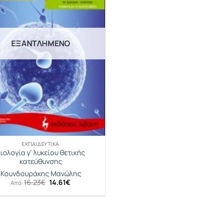
ΕΞΑΝΤΛΗΜΈΝΟ
ΕΚΠΑΙΔΕΥΤΙΚΆ
ιολογία γ’ λυκείου θετικής
κατεύθυνσης
Κουνδουράκης Μανώλης
Original
Η
16.23
€
14.61
€
Από:
price
τρέχουσα
was:
τιμή
16.23€.
είναι:
14.61€.