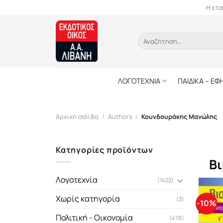
Skip
Η ετα
to
content
Αναζήτηση
για:
ΛΟΓΟΤΕΧΝΙΑ
ΠΑΙΔΙΚΑ – ΕΦ
Αρχική σελίδα
/
Authors
/
Κουνδουράκης Μανώλης
Κατηγορίες προϊόντων
Βι
Λογοτεχνία
(1422)
Χωρίς κατηγορία
(3)
-10%
Πολιτική - Οικονομία
(478)