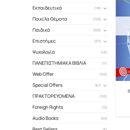
Εκπαιδευτικά
(118)
Ποικίλα Θέματα
(709)
Παιδικά
(595)
Επιστήμες
(271)
Ψυχολογία
(48)
ΠΑΝΕΠΙΣΤΗΜΙΑΚΑ ΒΙΒΛΙΑ
(17)
Web Offer
(100)
Special Offers
(87)
Β
ΠΡΑΚΤΟΡΕΥΟΜΕΝΑ
(100)
Foreign Rights
(12)
Audio Books
(65)
Best Sellers
(6)