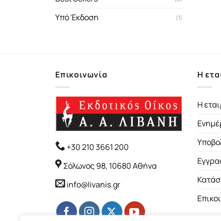
Υπό Έκδοση
(1)
Επικοινωνία
Η ετα
Η εται
Ενημέ
Υποβο
+30 210 3661 200
Εγγρα
Σόλωνος 98, 10680 Αθήνα
Κατάσ
info@livanis.gr
Επικο