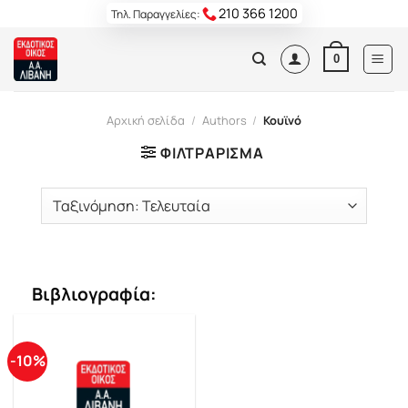
Skip
210 366 1200
Τηλ. Παραγγελίες:
to
content
0
Αρχική σελίδα
/
Authors
/
Κουϊνό
ΦΙΛΤΡΆΡΙΣΜΑ
Βιβλιογραφία:
-10%