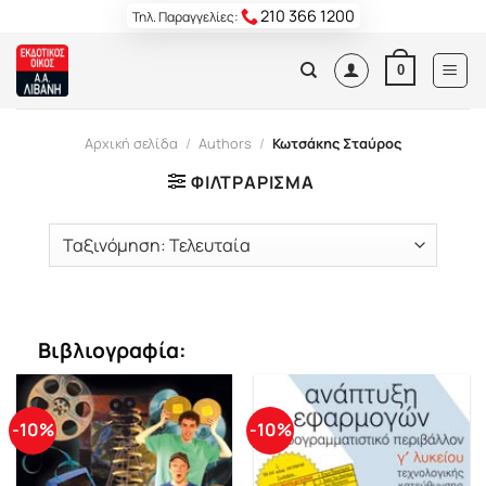
Skip
210 366 1200
Τηλ. Παραγγελίες:
to
content
0
Αρχική σελίδα
/
Authors
/
Κωτσάκης Σταύρος
ΦΙΛΤΡΆΡΙΣΜΑ
Βιβλιογραφία:
-10%
-10%