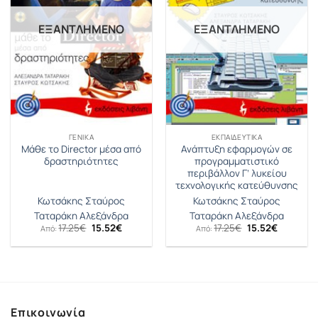
ΕΞΑΝΤΛΗΜΈΝΟ
ΕΞΑΝΤΛΗΜΈΝΟ
ΓΕΝΙΚΆ
ΕΚΠΑΙΔΕΥΤΙΚΆ
Μάθε το Director μέσα από
Ανάπτυξη εφαρμογών σε
δραστηριότητες
προγραμματιστικό
περιβάλλον Γ’ λυκείου
τεχνολογικής κατεύθυνσης
Κωτσάκης Σταύρος
Κωτσάκης Σταύρος
Ταταράκη Αλεξάνδρα
Ταταράκη Αλεξάνδρα
Original
Η
Original
Η
17.25
€
15.52
€
17.25
€
15.52
€
Από:
Από:
price
τρέχουσα
price
τρέχουσ
was:
τιμή
was:
τιμή
17.25€.
είναι:
17.25€.
είναι:
15.52€.
15.52€.
Επικοινωνία