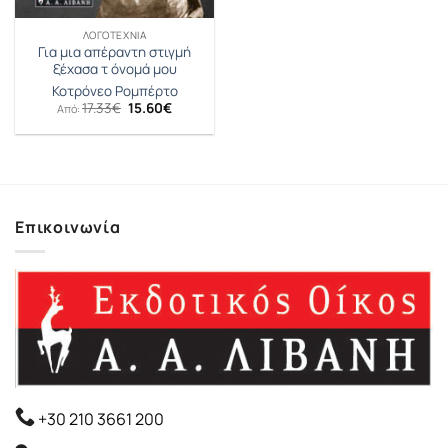
ΛΟΓΟΤΕΧΝΊΑ
Για μια απέραντη στιγμή
ξέχασα τ όνομά μου
Κοτρόνεο Ρομπέρτο
Original
Η
17.33
€
15.60
€
Από:
price
τρέχουσα
was:
τιμή
17.33€.
είναι:
15.60€.
Επικοινωνία
+30 210 3661 200