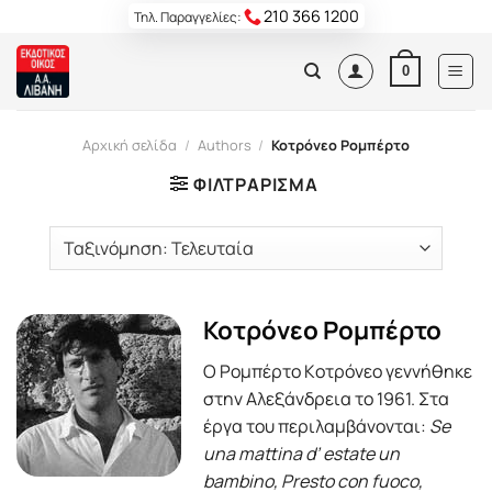
Skip
210 366 1200
Τηλ. Παραγγελίες:
to
content
0
Αρχική σελίδα
/
Authors
/
Κοτρόνεο Ρομπέρτο
ΦΙΛΤΡΆΡΙΣΜΑ
Κοτρόνεο Ρομπέρτο
O Pομπέρτο Kοτρόνεο γεννήθηκε
στην Aλεξάνδρεια το 1961. Στα
έργα του περιλαμβάνονται:
Se
una mattina d’ estate un
bambino, Presto con fuoco,