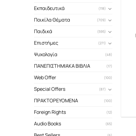
Εκπαιδευτικά
(118)
Ποικίλα Θέματα
(709)
Παιδικά
(595)
Επιστήμες
(271)
Ψυχολογία
(48)
ΠΑΝΕΠΙΣΤΗΜΙΑΚΑ ΒΙΒΛΙΑ
(17)
Web Offer
(100)
Special Offers
(87)
ΠΡΑΚΤΟΡΕΥΟΜΕΝΑ
(100)
Foreign Rights
(12)
Audio Books
(65)
Best Sellers
(6)