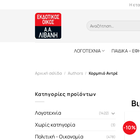
Skip
Η ετα
to
content
Αναζήτηση
για:
ΛΟΓΟΤΕΧΝΙΑ
ΠΑΙΔΙΚΑ – ΕΦ
Αρχική σελίδα
/
Authors
/
Κορμπιό Αντρέ
Κατηγορίες προϊόντων
Βι
Λογοτεχνία
(1422)
Χωρίς κατηγορία
(3)
-10%
Πολιτική - Οικονομία
(478)