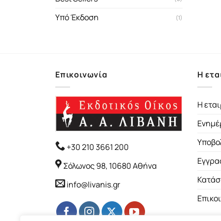
Υπό Έκδοση
(1)
Επικοινωνία
Η ετα
Η εται
Ενημέ
Υποβο
+30 210 3661 200
Εγγρα
Σόλωνος 98, 10680 Αθήνα
Κατάσ
info@livanis.gr
Επικο