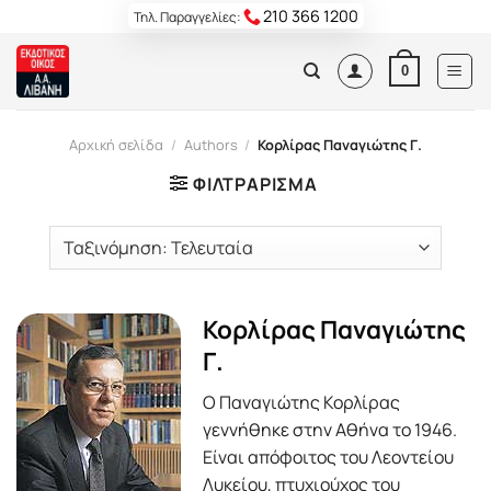
Skip
210 366 1200
Τηλ. Παραγγελίες:
to
content
0
Αρχική σελίδα
/
Authors
/
Κορλίρας Παναγιώτης Γ.
ΦΙΛΤΡΆΡΙΣΜΑ
Κορλίρας Παναγιώτης
Γ.
Ο Παναγιώτης Κορλίρας
γεννήθηκε στην Αθήνα το 1946.
Είναι απόφοιτος του Λεοντείου
Λυκείου, πτυχιούχος του