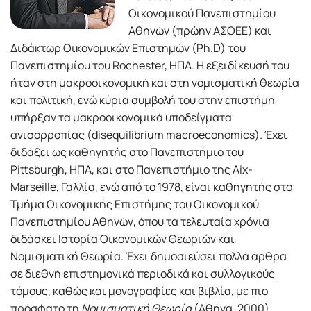
Οικονομικού Πανεπιστημίου
Αθηνών (πρώην ΑΣΟΕΕ) και
Διδάκτωρ Οικονομικών Επιστημών (Ph.D) του
Πανεπιστημίου του Rochester, ΗΠΑ. Η εξειδίκευσή του
ήταν στη μακροοικονομική και στη νομισματική θεωρία
και πολιτική, ενώ κύρια συμβολή του στην επιστήμη
υπήρξαν τα μακροοικονομικά υποδείγματα
ανισορροπίας (disequilibrium macroeconomics). Έχει
διδάξει ως καθηγητής στο Πανεπιστήμιο του
Pittsburgh, ΗΠΑ, και στο Πανεπιστήμιο της Aix-
Marseille, Γαλλία, ενώ από το 1978, είναι καθηγητής στο
Τμήμα Οικονομικής Επιστήμης του Οικονομικού
Πανεπιστημίου Αθηνών, όπου τα τελευταία χρόνια
διδάσκει Ιστορία Οικονομικών Θεωριών και
Νομισματική Θεωρία. Έχει δημοσιεύσει πολλά άρθρα
σε διεθνή επιστημονικά περιοδικά και συλλογικούς
τόμους, καθώς και μονογραφίες και βιβλία, με πιο
πρόσφατο τη
Νομισματική Θεωρία
(Αθήνα, 2000).