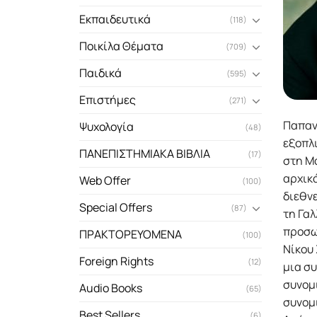
Εκπαιδευτικά
(118)
Ποικίλα Θέματα
(709)
Παιδικά
(595)
Επιστήμες
(271)
Παπανδ
Ψυχολογία
(48)
εξοπλι
ΠΑΝΕΠΙΣΤΗΜΙΑΚΑ ΒΙΒΛΙΑ
(17)
στη Μό
αρχικά
Web Offer
(100)
διεθνε
Special Offers
(87)
τη Γαλ
προσωπ
ΠΡΑΚΤΟΡΕΥΟΜΕΝΑ
(100)
Νίκου 
Foreign Rights
(12)
μια συ
συνομι
Audio Books
(65)
συνομι
Best Sellers
(6)