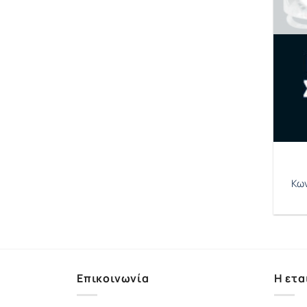
Κω
Επικοινωνία
Η ετα