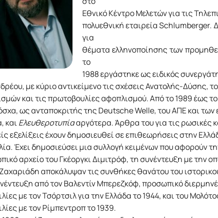
στο
Εθνικό Κέντρο Μελετών για τις Τηλεπ
πολυεθνική εταιρεία Schlumberger. 
για
θέματα ελληνοποίησης των προμηθει
το
1988 εργάστηκε ως ειδικός συνεργά
ρέου, με κύριο αντικείμενο τις σχέσεις Ανατολής-Δύσης, το
σμών και τις πρωτοβουλίες αφοπλισμού. Από το 1989 έως το
σχα, ως ανταποκριτής της Deutsche Welle, του ΑΠΕ και τω
, και
Ελευθεροτυπία
αργότερα. Άρθρα του για τις ρωσικές κ
ίς εξελίξεις έχουν δημοσιευθεί σε επιθεωρήσεις στην Ελλάδ
λία. Έχει δημοσιεύσει μια συλλογή κειμένων που αφορούν τη
ικό αρχείο του Γκέοργκι Διμιτρόφ, τη συνέντευξη με την οπο
Ζαχαριάδη αποκάλυψαν τις συνθήκες θανάτου του ιστορικού
νέντευξη από τον Βαλεντίν Μπερεζκόφ, προσωπικό διερμηνέα
λίες με τον Τσόρτσιλ για την Ελλάδα το 1944, και του Μολότο
λίες με τον Ρίμπεντροπ το 1939.