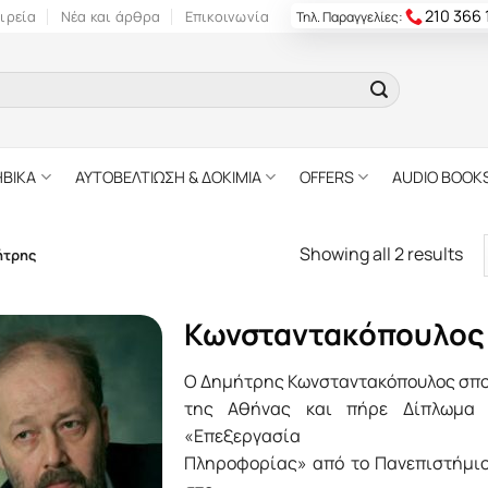
210 366
ιρεία
Νέα και άρθρα
Επικοινωνία
Τηλ. Παραγγελίες:
ΗΒΙΚΑ
ΑΥΤΟΒΕΛΤΙΩΣΗ & ΔΟΚΙΜΙΑ
OFFERS
AUDIO BOOK
Showing all 2 results
ήτρης
Κωνσταντακόπουλος
Ο Δημήτρης Κωνσταντακόπουλος σπο
της Αθήνας και πήρε Δίπλωμα 
«Επεξεργασία
Πληροφορίας» από το Πανεπιστήμιο 