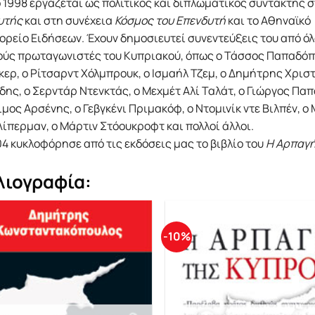
 1998 εργάζεται ως πολιτικός και διπλωματικός συντάκτης 
υτής
και στη συνέχεια
Κόσμος του Επενδυτή
και το Αθηναϊκό
ρείο Ειδήσεων. Έχουν δημοσιευτεί συνεντεύξεις του από όλ
ούς πρωταγωνιστές του Kυπριακού, όπως ο Τάσσος Παπαδόπο
κερ, ο Ρίτσαρντ Χόλμπρουκ, ο Ισμαήλ Τζεμ, ο Δημήτρης Χρισ
ης, ο Σερντάρ Ντενκτάς, ο Μεχμέτ Αλί Ταλάτ, ο Γιώργος Παπ
μος Αρσένης, ο Γεβγκένι Πριμακόφ, ο Ντομινίκ ντε Βιλπέν, ο 
Λίπερμαν, ο Mάρτιν Στόουκροφτ και πολλοί άλλοι.
4 κυκλοφόρησε από τις εκδόσεις μας το βιβλίο του
Η Αρπαγή
λιογραφία:
-10%