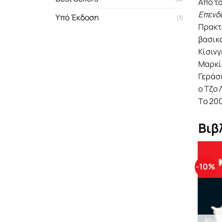
Από το
Επενδ
Υπό Έκδοση
(1)
Πρακτο
βασικ
Κίσινγ
Μαρκίδ
Γεράσι
ο Tζο 
Tο 200
Βιβ
-10%