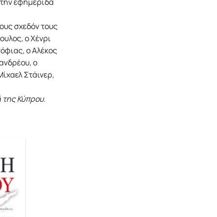
στην εφημερίδα
ους σχεδόν τους
υλος, ο Χένρι
τόφιας, ο Αλέκος
ανδρέου, ο
Μίχαελ Στάινερ,
 της Κύπρου
.