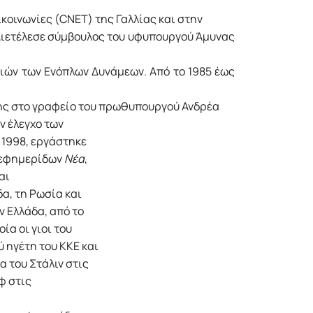
ικοινωνίες (CNET) της Γαλλίας και στην
Διετέλεσε σύμβουλος του υφυπουργού Άμυνας
ών των Ενόπλων Δυνάμεων. Από το 1985 έως
της στο γραφείο του πρωθυπουργού Ανδρέα
ν έλεγχο των
 1998, εργάστηκε
ν εφημερίδων
Νέα
,
αι
α, τη Ρωσία και
ν Ελλάδα, από το
ία οι γιοι του
 ηγέτη του ΚΚΕ και
 του Στάλιν στις
φ στις