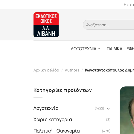
Skip
Η ετα
to
content
Αναζήτηση
για:
ΛΟΓΟΤΕΧΝΙΑ
ΠΑΙΔΙΚΑ – ΕΦ
Αρχική σελίδα
/
Authors
/
Κωνσταντακόπουλος Δημ
Κατηγορίες προϊόντων
Λογοτεχνία
(1422)
Χωρίς κατηγορία
(3)
Πολιτική - Οικονομία
(478)