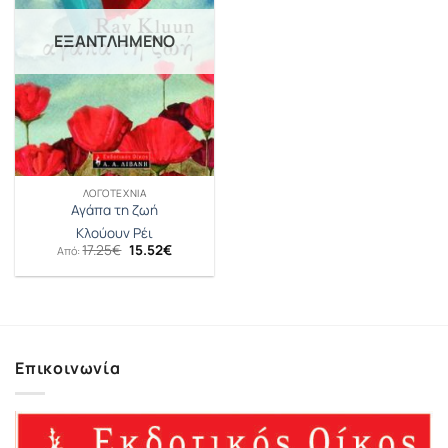
ΕΞΑΝΤΛΗΜΈΝΟ
ΛΟΓΟΤΕΧΝΊΑ
Αγάπα τη ζωή
Κλούουν Ρέι
Original
Η
17.25
€
15.52
€
Από:
price
τρέχουσα
was:
τιμή
17.25€.
είναι:
15.52€.
Επικοινωνία