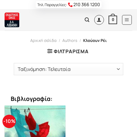
Skip
210 366 1200
Τηλ. Παραγγελίες:
to
content
0
Αρχική σελίδα
/
Authors
/
Κλούουν Ρέι
ΦΙΛΤΡΆΡΙΣΜΑ
Βιβλιογραφία:
-10%