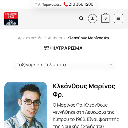
Skip
210 366 1200
Τηλ. Παραγγελίες:
to
content
0
Αρχική σελίδα
/
Authors
/
Κλεάνθους Μαρίνος Φρ.
ΦΙΛΤΡΆΡΙΣΜΑ
Κλεάνθους Μαρίνος
Φρ.
Ο Μαρίνος Φρ. Κλεάνθους
γεννήθηκε στη Λευκωσία της
Κύπρου το 1982. Είναι φοιτητής
της Νομικής Σχολής του