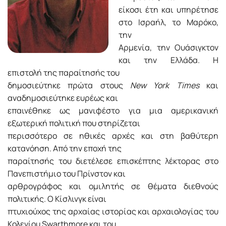
είκοσι έτη και υπηρέτησε
στο Ισραήλ, το Μαρόκο,
την
Αρμενία, την Ουάσιγκτον
και την Ελλάδα. Η
επιστολή της παραίτησής του
δημοσιεύτηκε πρώτα στους
New York Times
και
αναδημοσιεύτηκε ευρέως και
επαινέθηκε ως μανιφέστο για μια αμερικανική
εξωτερική πολιτική που στηρίζεται
περισσότερο σε ηθικές αρχές και στη βαθύτερη
κατανόηση. Από την εποχή της
παραίτησής του διετέλεσε επισκέπτης λέκτορας στο
Πανεπιστήμιο του Πρίνστον και
αρθρογράφος και ομιλητής σε θέματα διεθνούς
πολιτικής. Ο Κίσλινγκ είναι
πτυχιούχος της αρχαίας ιστορίας και αρχαιολογίας του
Κολεγίου Swarthmore και του