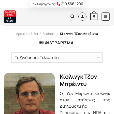
Skip
210 366 1200
Τηλ. Παραγγελίες:
to
content
0
Αρχική σελίδα
/
Authors
/
Κίσλινγκ Τζον Μπρέιντυ
ΦΙΛΤΡΆΡΙΣΜΑ
Κίσλινγκ Τζον
Μπρέιντυ
Ο Τζον Μπρέιντι Κίσλινγκ
ήταν στέλεχος της
Διπλωματικής
Υπηρεσίας των ΗΠΑ επί