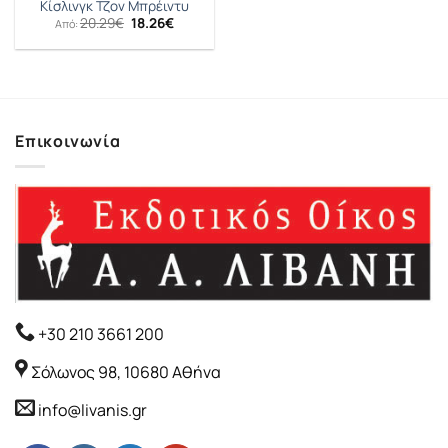
Κίσλινγκ Τζον Μπρέιντυ
Original
Η
20.29
€
18.26
€
Από:
price
τρέχουσα
was:
τιμή
20.29€.
είναι:
18.26€.
Επικοινωνία
+30 210 3661 200
Σόλωνος 98, 10680 Αθήνα
info@livanis.gr