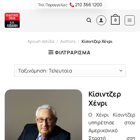
Skip
210 366 1200
Τηλ. Παραγγελίες:
to
content
0
Αρχική σελίδα
/
Authors
/
Κίσιντζερ Χένρι
ΦΙΛΤΡΆΡΙΣΜΑ
Κίσιντζερ
Χένρι
Ο Χένρι Κίσιντζερ
υπηρέτησε στον
Αμερικανικό
Στρατό στη