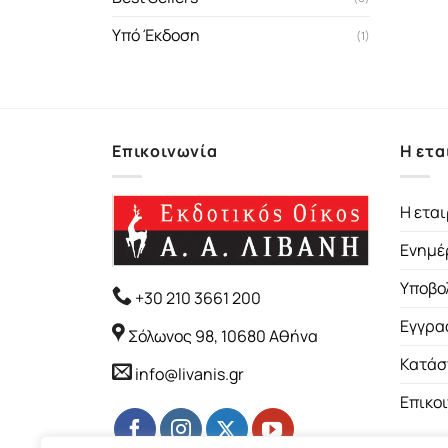
Υπό Έκδοση
(1)
Επικοινωνία
Η ετα
Η εται
Ενημέ
Υποβο
+30 210 3661 200
Εγγρα
Σόλωνος 98, 10680 Αθήνα
Κατάσ
info@livanis.gr
Επικο