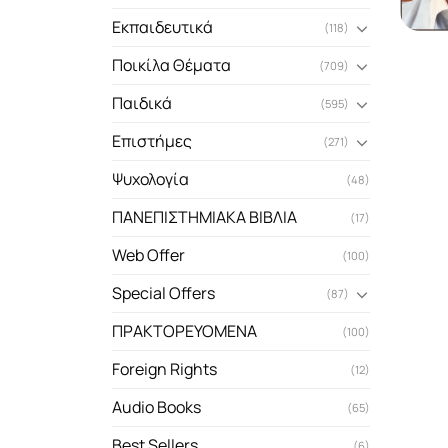
Εκπαιδευτικά
(118)
Ποικίλα Θέματα
(709)
Παιδικά
(595)
Επιστήμες
(271)
Ψυχολογία
(48)
ΠΑΝΕΠΙΣΤΗΜΙΑΚΑ ΒΙΒΛΙΑ
(17)
Web Offer
(100)
Special Offers
(87)
ΠΡΑΚΤΟΡΕΥΟΜΕΝΑ
(100)
Foreign Rights
(12)
Audio Books
(65)
Best Sellers
(6)