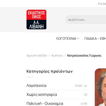
Skip
Η ετα
to
content
Αναζήτηση
για:
ΛΟΓΟΤΕΧΝΙΑ
ΠΑΙΔΙΚΑ – ΕΦ
Αρχική σελίδα
/
Authors
/
Κατρούγκαλος Γιώργος
Κατηγορίες προϊόντων
Λογοτεχνία
(1422)
Χωρίς κατηγορία
(3)
Πολιτική - Οικονομία
(478)