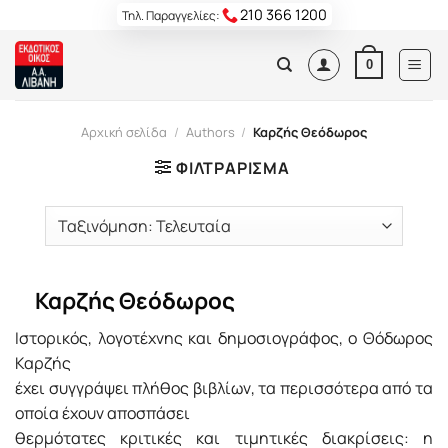
Skip
210 366 1200
Τηλ. Παραγγελίες:
to
content
0
Αρχική σελίδα
/
Authors
/
Καρζής Θεόδωρος
ΦΙΛΤΡΆΡΙΣΜΑ
Καρζής Θεόδωρος
Ιστορικός, λογοτέχνης και δημοσιογράφος, ο Θόδωρος
Καρζής
έχει συγγράψει πλήθος βιβλίων, τα περισσότερα από τα
οποία έχουν αποσπάσει
θερμότατες κριτικές και τιμητικές διακρίσεις: η