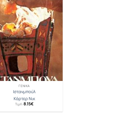
ΓΕΝΙΚΆ
Ιστανμπούλ
Κάρτερ Νικ
8.15
€
Τιμή: