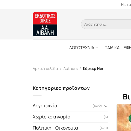
Skip
Η ετα
to
content
Αναζήτηση
για:
ΛΟΓΟΤΕΧΝΙΑ
ΠΑΙΔΙΚΑ – ΕΦ
Αρχική σελίδα
/
Authors
/
Κάρτερ Νικ
Κατηγορίες προϊόντων
Βι
Λογοτεχνία
(1422)
Χωρίς κατηγορία
(3)
Πολιτική - Οικονομία
(478)