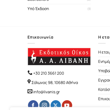
Υπό Έκδοση
(1)
Επικοινωνία
Η ετα
Η εται
Ενημέ
Υποβο
+30 210 3661 200
Εγγρα
Σόλωνος 98, 10680 Αθήνα
Κατάσ
info@livanis.gr
Επικο