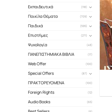
Εκπαιδευτικά
(118)
Ποικίλα Θέματα
(709)
Παιδικά
(595)
Επιστήμες
(271)
Ψυχολογία
(48)
ΠΑΝΕΠΙΣΤΗΜΙΑΚΑ ΒΙΒΛΙΑ
(17)
Web Offer
(100)
Special Offers
(87)
ΠΡΑΚΤΟΡΕΥΟΜΕΝΑ
(100)
Foreign Rights
(12)
Audio Books
(65)
Best Sellers
(6)