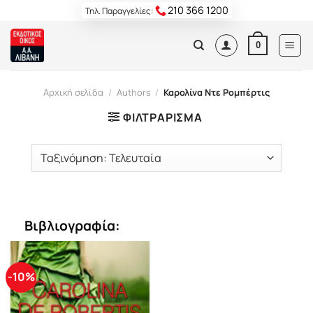
Skip
210 366 1200
Τηλ. Παραγγελίες:
to
content
0
Αρχική σελίδα
/
Authors
/
Καρολίνα Ντε Ρομπέρτις
ΦΙΛΤΡΆΡΙΣΜΑ
Βιβλιογραφία:
-10%