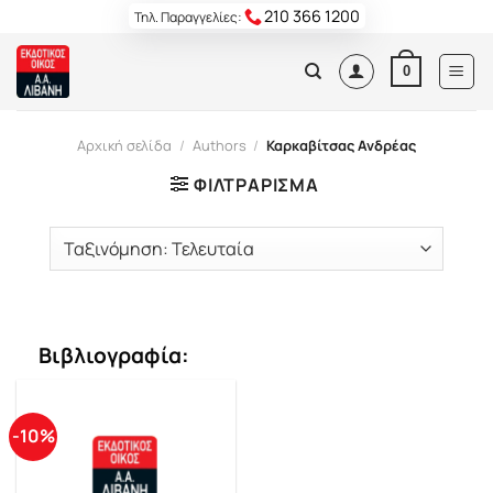
Skip
210 366 1200
Τηλ. Παραγγελίες:
to
content
0
Αρχική σελίδα
/
Authors
/
Καρκαβίτσας Ανδρέας
ΦΙΛΤΡΆΡΙΣΜΑ
Βιβλιογραφία:
-10%