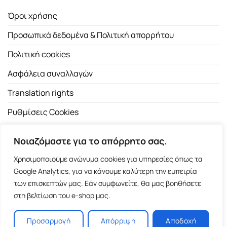
Όροι χρήσης
Προσωπικά δεδομένα & Πολιτική απορρήτου
Πολιτική cookies
Ασφάλεια συναλλαγών
Translation rights
Ρυθμίσεις Cookies
Νοιαζόμαστε για το απόρρητο σας.
Χρησιμοποιούμε ανώνυμα cookies για υπηρεσίες όπως τα
Google Analytics, για να κάνουμε καλύτερη την εμπειρία
των επισκεπτών μας. Εάν συμφωνείτε, θα μας βοηθήσετε
Copyright 2026 ©
Εκδοτικός Οίκος Α.Α. Λιβάνη
| All rights
στη βελτίωση του e-shop μας.
reserved.
Σόλωνος 98, 10680 Αθήνα | Τ:
2103661200
- F: 2103617791
Προσαρμογή
Απόρριψη
Αποδοχή