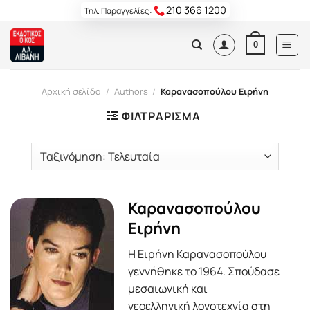
Skip
210 366 1200
Τηλ. Παραγγελίες:
to
content
0
Αρχική σελίδα
/
Authors
/
Καρανασοπούλου Ειρήνη
ΦΙΛΤΡΆΡΙΣΜΑ
Καρανασοπούλου
Ειρήνη
Η Ειρήνη Καρανασοπούλου
γεννήθηκε το 1964. Σπούδασε
μεσαιωνική και
νεοελληνική λογοτεχνία στη