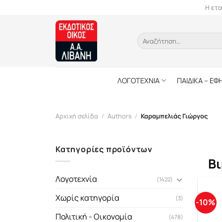
Skip
Η ετα
to
content
Αναζήτηση
για:
ΛΟΓΟΤΕΧΝΙΑ
ΠΑΙΔΙΚΑ – ΕΦ
Αρχική σελίδα
/
Authors
/
Καραμπελιάς Γιώργος
Κατηγορίες προϊόντων
Βι
Λογοτεχνία
(1422)
Χωρίς κατηγορία
(3)
-10%
Πολιτική - Οικονομία
(478)