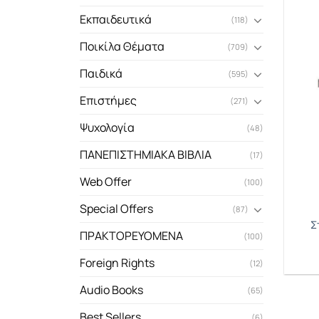
Εκπαιδευτικά
(118)
Ποικίλα Θέματα
(709)
Παιδικά
(595)
Επιστήμες
(271)
Ψυχολογία
(48)
ΠΑΝΕΠΙΣΤΗΜΙΑΚΑ ΒΙΒΛΙΑ
(17)
Web Offer
(100)
Special Offers
(87)
Σ
ΠΡΑΚΤΟΡΕΥΟΜΕΝΑ
(100)
Foreign Rights
(12)
Audio Books
(65)
Best Sellers
(6)