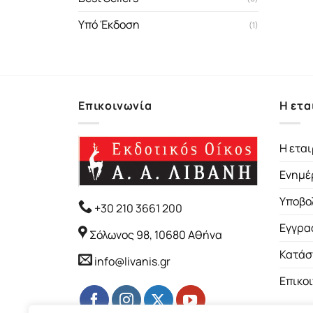
Υπό Έκδοση
(1)
Επικοινωνία
Η ετα
Η εται
Ενημέ
Υποβο
+30 210 3661 200
Εγγρα
Σόλωνος 98, 10680 Αθήνα
Κατάσ
info@livanis.gr
Επικο