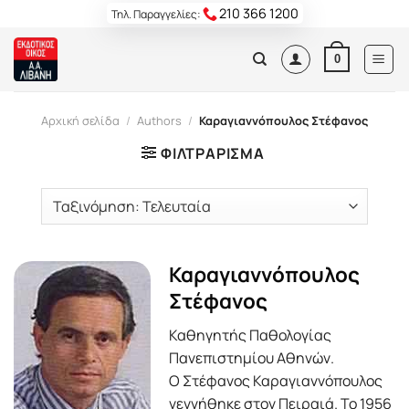
Skip
210 366 1200
Τηλ. Παραγγελίες:
to
content
0
Αρχική σελίδα
/
Authors
/
Καραγιαννόπουλος Στέφανος
ΦΙΛΤΡΆΡΙΣΜΑ
Καραγιαννόπουλος
Στέφανος
Καθηγητής Παθολογίας
Πανεπιστημίου Αθηνών.
Ο Στέφανος Καραγιαννόπουλος
γεννήθηκε στον Πειραιά. Το 1956