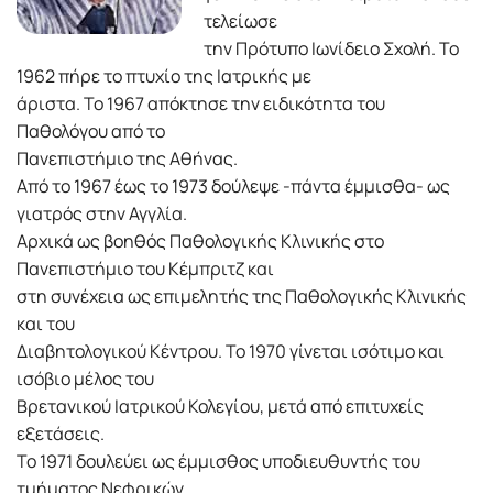
τελείωσε
την Πρότυπο Ιωνίδειο Σχολή. Το
1962 πήρε το πτυχίo της Ιατρικής με
άριστα. Το 1967 απόκτησε την ειδικότητα του
Παθολόγου από το
Πανεπιστήμιο της Αθήνας.
Από το 1967 έως το 1973 δούλεψε -πάντα έμμισθα- ως
γιατρός στην Αγγλία.
Αρχικά ως βοηθός Παθολογικής Κλινικής στο
Πανεπιστήμιο του Κέμπριτζ και
στη συνέχεια ως επιμελητής της Παθολογικής Κλινικής
και του
Διαβητολογικού Κέντρου. Το 1970 γίνεται ισότιμο και
ισόβιο μέλος του
Βρετανικού Ιατρικού Κολεγίου, μετά από επιτυχείς
εξετάσεις.
Το 1971 δουλεύει ως έμμισθος υποδιευθυντής του
τμήματος Νεφρικών