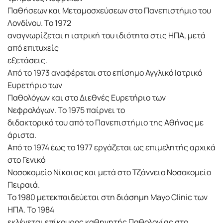
Παθήσεων και Μεταμοσχεύσεων στο Πανεπιστήμιο του
Λονδίνου. Το 1972
αναγνωρίζεται η ιατρική του ιδιότητα στις ΗΠΑ, μετά
από επιτυχείς
εξετάσεις.
Από το 1973 αναφέρεται στο επίσημο Αγγλικό Ιατρικό
Ευρετήριο των
Παθολόγων και στο Διεθνές Ευρετήριο των
Νεφρολόγων. Το 1975 παίρνει το
διδακτορικό του από το Πανεπιστήμιο της Αθήνας με
άριστα.
Από το 1974 έως το 1977 εργάζεται ως επιμελητής αρχικά
στο Γενικό
Νοσοκομείο Νίκαιας και μετά στο Τζάννειο Νοσοκομείο
Πειραιά.
Το 1980 μετεκπαιδεύεται στη διάσημη Mayo Clinic των
ΗΠΑ. Το 1984
εκλέγεται επίκουρος καθηγητής Παθολογίας στο