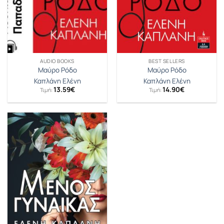
AUDIO BOOKS
BEST SELLERS
Μαύρο Ρόδο
Μαύρο Ρόδο
Καπλάνη Ελένη
Καπλάνη Ελένη
13.59
€
14.90
€
Τιμή:
Τιμή: