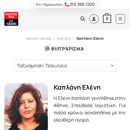
Skip
210 366 1200
Τηλ. Παραγγελίες:
to
content
0
Αρχική σελίδα
/
Authors
/
Καπλάνη Ελένη
ΦΙΛΤΡΆΡΙΣΜΑ
Καπλάνη Ελένη
Η Ελένη Καπλάνη γεννήθηκε στην
Αθήνα. Σπούδασε λογιστική. Για
πολλά χρόνια, ασχολήθηκε με την
ελεύθερη αγορά.