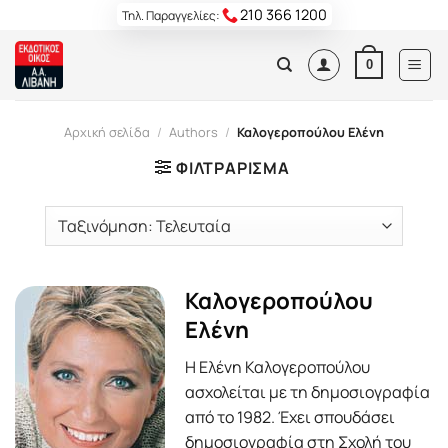
Skip
210 366 1200
Τηλ. Παραγγελίες:
to
content
0
Αρχική σελίδα
/
Authors
/
Καλογεροπούλου Ελένη
ΦΙΛΤΡΆΡΙΣΜΑ
Καλογεροπούλου
Ελένη
Η Ελένη Καλογεροπούλου
ασχολείται με τη δημοσιογραφία
από το 1982. Έχει σπουδάσει
δημοσιογραφία στη Σχολή του