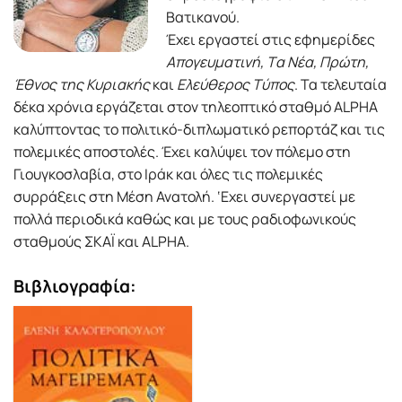
Bατικανού.
Έχει εργαστεί στις εφημερίδες
Aπογευματινή, Tα Nέα, Πρώτη,
Έθνος της Kυριακής
και
Eλεύθερος Tύπος
. Τα τελευταία
δέκα χρόνια εργάζεται στον τηλεοπτικό σταθμό ΑLPHA
καλύπτοντας το πολιτικό-διπλωματικό ρεπορτάζ και τις
πολεμικές αποστολές. Έχει καλύψει τον πόλεμο στη
Γιουγκοσλαβία, στο Ιράκ και όλες τις πολεμικές
συρράξεις στη Μέση Ανατολή. ‘Εχει συνεργαστεί με
πολλά περιοδικά καθώς και με τους ραδιοφωνικούς
σταθμούς ΣΚΑΪ και ΑLPHA.
Βιβλιογραφία: