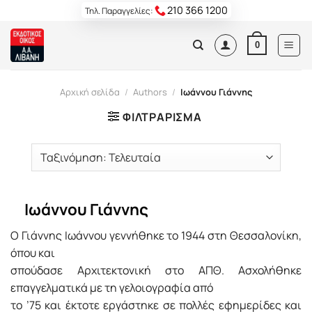
Skip
210 366 1200
Τηλ. Παραγγελίες:
to
content
0
Αρχική σελίδα
/
Authors
/
Ιωάννου Γιάννης
ΦΙΛΤΡΆΡΙΣΜΑ
Ιωάννου Γιάννης
O Γιάννης Iωάννου γεννήθηκε το 1944 στη Θεσσαλονίκη,
όπου και
σπούδασε Aρχιτεκτονική στο AΠΘ. Aσχολήθηκε
επαγγελματικά με τη γελοιογραφία από
το ’75 και έκτοτε εργάστηκε σε πολλές εφημερίδες και