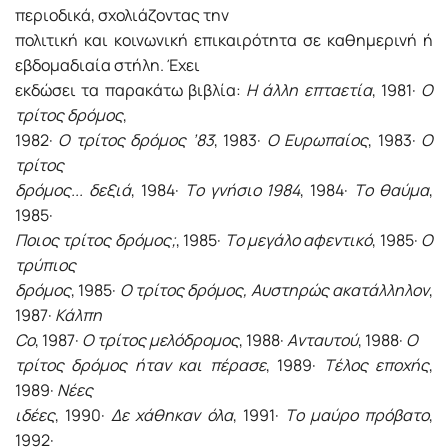
περιοδικά, σχολιάζοντας την
πολιτική και κοινωνική επικαιρότητα σε καθημερινή ή
εβδομαδιαία στήλη. Έχει
εκδώσει τα παρακάτω βιβλία:
H άλλη επταετία
, 1981·
O
τρίτος δρόμος
,
1982·
O τρίτος δρόμος ’83
, 1983·
O Eυρωπαίος
, 1983·
O
τρίτος
δρόμος... δεξιά
, 1984·
Tο γνήσιο 1984
, 1984·
Tο θαύμα
,
1985·
Ποιος τρίτος δρόμος;
, 1985·
Tο μεγάλο αφεντικό
, 1985·
O
τρύπιος
δρόμος
, 1985·
O τρίτος δρόμος, Aυστηρώς ακατάλληλον
,
1987·
Kάλπη
Co
, 1987·
O τρίτος μελόδρομος
, 1988·
Aνταυτού
, 1988·
O
τρίτος δρόμος ήταν και πέρασε
, 1989·
Tέλος εποχής
,
1989·
Nέες
ιδέες
, 1990·
Δε χάθηκαν όλα
, 1991·
Tο μαύρο πρόβατο
,
1992·