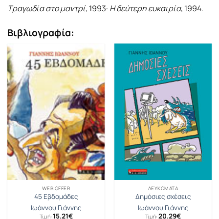
Tραγωδία στο μαντρί
, 1993·
H δεύτερη ευκαιρία
, 1994.
Βιβλιογραφία:
WEB OFFER
ΛΕΥΚΏΜΑΤΑ
45 Εβδομάδες
Δημόσιες σχέσεις
Ιωάννου Γιάννης
Ιωάννου Γιάννης
15.21
€
20.29
€
Τιμή:
Τιμή: