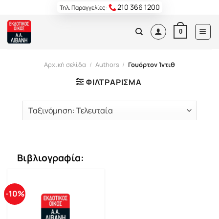
Skip
210 366 1200
Τηλ. Παραγγελίες:
to
content
0
Αρχική σελίδα
/
Authors
/
Γουόρτον Ίντιθ
ΦΙΛΤΡΆΡΙΣΜΑ
Βιβλιογραφία:
-10%