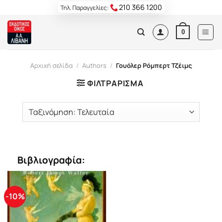
Skip
210 366 1200
Τηλ. Παραγγελίες:
to
content
0
Αρχική σελίδα
/
Authors
/
Γουόλερ Ρόμπερτ Τζέιμς
ΦΙΛΤΡΆΡΙΣΜΑ
Βιβλιογραφία:
-10%