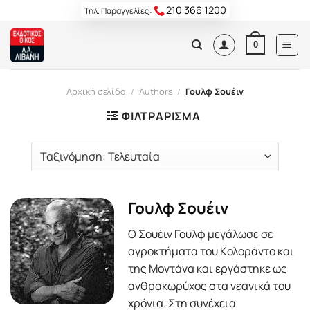
Skip
210 366 1200
Τηλ. Παραγγελίες:
to
content
0
Αρχική σελίδα
/
Authors
/
Γουλφ Σουέιν
ΦΙΛΤΡΆΡΙΣΜΑ
Γουλφ Σουέιν
O Σουέιν Γουλφ μεγάλωσε σε
αγροκτήματα του Kολοράντο και
της Mοντάνα και εργάστηκε ως
ανθρακωρύχος στα νεανικά του
χρόνια. Στη συνέχεια